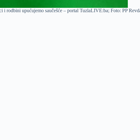
ci i rodbini upućujemo saučešće – portal TuzlaLIVE:ba; Foto: PP Revd