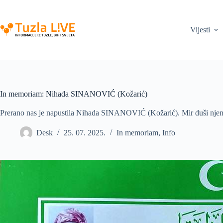
Skip
to
content
Vijesti
In memoriam: Nihada SINANOVIĆ (Kožarić)
Prerano nas je napustila Nihada SINANOVIĆ (Kožarić). Mir duši njeno
Desk
25. 07. 2025.
In memoriam
,
Info