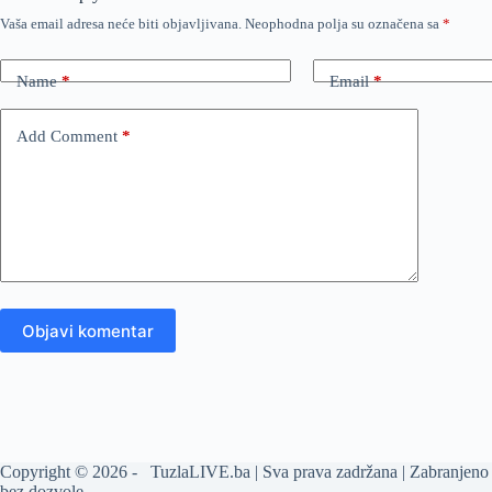
Vaša email adresa neće biti objavljivana.
Neophodna polja su označena sa
*
Name
*
Email
*
Add Comment
*
Objavi komentar
Copyright © 2026 - TuzlaLIVE.ba | Sva prava zadržana | Zabranjeno 
bez dozvole.