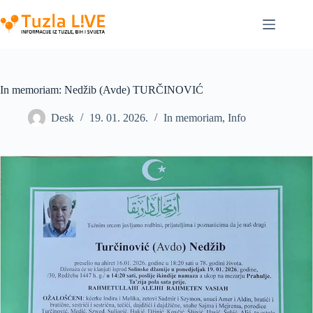
Skip
to
content
In memoriam: Nedžib (Avde) TURČINOVIĆ
Desk
19. 01. 2026.
In memoriam
,
Info