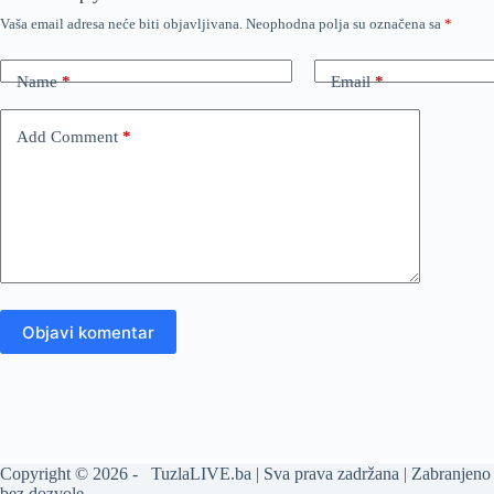
Vaša email adresa neće biti objavljivana.
Neophodna polja su označena sa
*
Name
*
Email
*
Add Comment
*
Objavi komentar
Copyright © 2026 - TuzlaLIVE.ba | Sva prava zadržana | Zabranjeno 
bez dozvole.