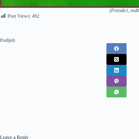
(Porodici, rod
Post Views:
492
Podijeli
Leave a Reply