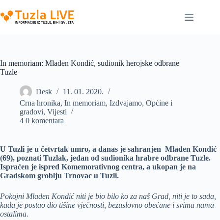
Skip
to
content
In memoriam: Mladen Kondić, sudionik herojske odbrane
Tuzle
Desk
11. 01. 2020.
Crna hronika
,
In memoriam
,
Izdvajamo
,
Općine i
gradovi
,
Vijesti
4 0 komentara
U Tuzli je u četvrtak umro, a danas je sahranjen Mladen Kondić
(69), poznati Tuzlak, jedan od sudionika hrabre odbrane Tuzle.
Ispraćen je ispred Komemorativnog centra, a ukopan je na
Gradskom groblju Trnovac u Tuzli.
Pokojni Mladen Kondić niti je bio bilo ko za naš Grad, niti je to sada,
kada je postao dio tišine vječnosti, bezuslovno obećane i svima nama
ostalima.