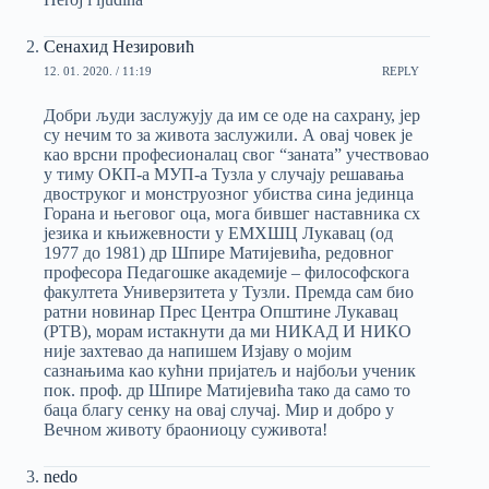
Сенахид Незировић
12. 01. 2020. / 11:19
REPLY
Добри људи заслужују да им се оде на сахрану, јер
су нечим то за живота заслужили. А овај човек је
као врсни професионалац свог “заната” учествовао
у тиму ОКП-а МУП-а Тузла у случају решавања
двоструког и монструозног убиства сина јединца
Горана и његовог оца, мога бившег наставника сх
језика и књижевности у ЕМХШЦ Лукавац (од
1977 до 1981) др Шпире Матијевића, редовног
професора Педагошке академије – философскога
факултета Универзитета у Тузли. Премда сам био
ратни новинар Прес Центра Општине Лукавац
(РТВ), морам истакнути да ми НИКАД И НИКО
није захтевао да напишем Изјаву о мојим
сазнањима као кућни пријатељ и најбољи ученик
пок. проф. др Шпире Матијевића тако да само то
баца благу сенку на овај случај. Мир и добро у
Вечном животу браониоцу суживота!
nedo