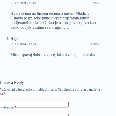
12. 01. 2020. / 16:16
REPLY
Hvala svima na lijepim recima o našem Mlađi…
Ostavio je iza sebe puno lijepih.prijeratnih.ratnih i
posljeratnih djela… Otišao je na onaj svijet prvo kao
veliki čovjek a zatim sve drugo……
Hajra
13. 01. 2020. / 00:48
REPLY
Mirno spavaj dobri covjece, laka ti zemlja tuzlanska
Leave a Reply
Vaša email adresa neće biti objavljivana.
Neophodna polja su označena
sa
*
Name
*