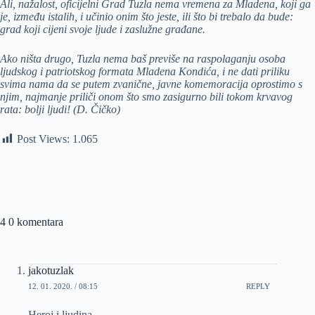
Ali, nažalost, oficijelni Grad Tuzla nema vremena za Mladena, koji ga
je, između istalih, i učinio onim što jeste, ili što bi trebalo da bude:
grad koji cijeni svoje ljude i zaslužne građane.
Ako ništa drugo, Tuzla nema baš previše na raspolaganju osoba
ljudskog i patriotskog formata Mladena Kondića, i ne dati priliku
svima nama da se putem zvanične, javne komemoracija oprostimo s
njim, najmanje priliči onom što smo zasigurno bili tokom krvavog
rata: bolji ljudi! (D. Čičko)
Post Views:
1.065
4 0 komentara
jakotuzlak
12. 01. 2020. / 08:15
REPLY
Heroj i ljudina