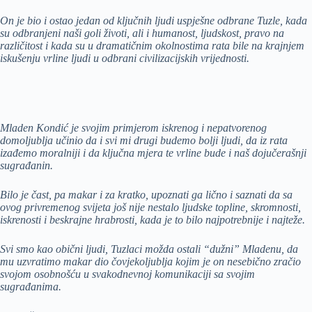
On je bio i ostao jedan od ključnih ljudi uspješne odbrane Tuzle, kada
su odbranjeni naši goli životi, ali i humanost, ljudskost, pravo na
različitost i kada su u dramatičnim okolnostima rata bile na krajnjem
iskušenju vrline ljudi u odbrani civilizacijskih vrijednosti.
Mladen Kondić je svojim primjerom iskrenog i nepatvorenog
domoljublja učinio da i svi mi drugi budemo bolji ljudi, da iz rata
izađemo moralniji i da ključna mjera te vrline bude i naš dojučerašnji
sugrađanin.
Bilo je čast, pa makar i za kratko, upoznati ga lično i saznati da sa
ovog privremenog svijeta još nije nestalo ljudske topline, skromnosti,
iskrenosti i beskrajne hrabrosti, kada je to bilo najpotrebnije i najteže.
Svi smo kao obični ljudi, Tuzlaci možda ostali “dužni” Mladenu, da
mu uzvratimo makar dio čovjekoljublja kojim je on nesebično zračio
svojom osobnošću u svakodnevnoj komunikaciji sa svojim
sugrađanima.