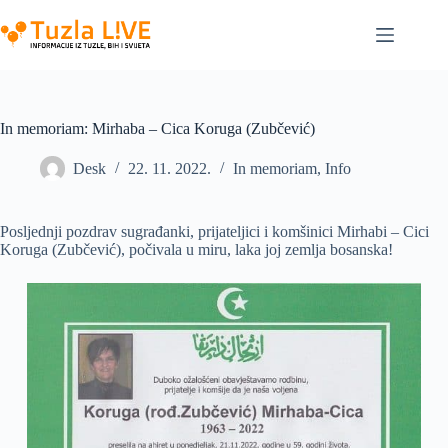
Skip
to
content
In memoriam: Mirhaba – Cica Koruga (Zubčević)
Desk
22. 11. 2022.
In memoriam
,
Info
Posljednji pozdrav sugrađanki, prijateljici i komšinici Mirhabi – Cici
Koruga (Zubčević), počivala u miru, laka joj zemlja bosanska!