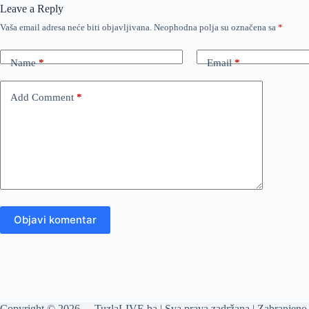
Leave a Reply
Vaša email adresa neće biti objavljivana.
Neophodna polja su označena sa
*
Name
*
Email
*
Add Comment
*
Objavi komentar
Copyright © 2026 - TuzlaLIVE.ba | Sva prava zadržana | Zabranjeno 