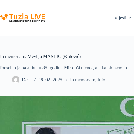
Skip
to
content
Vijesti
In memoriam: Mevlija MASLIĆ (Đulović)
Preselila je na ahiret u 85. godini. Mir duši njenoj, a laka bh. zemlja...
Desk
28. 02. 2025.
In memoriam
,
Info