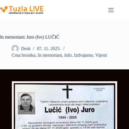
Skip
to
content
In memoriam: Juro (Ive) LUČIĆ
Desk
07. 11. 2025.
Crna hronika
,
In memoriam
,
Info
,
Izdvajamo
,
Vijesti