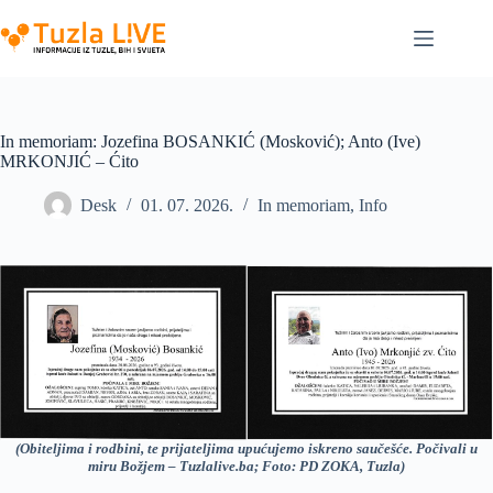
Skip
to
content
In memoriam: Jozefina BOSANKIĆ (Mosković); Anto (Ive)
MRKONJIĆ – Ćito
Desk
01. 07. 2026.
In memoriam
,
Info
(Obiteljima i rodbini, te prijateljima upućujemo iskreno saučešće. Počivali u
miru Božjem – Tuzlalive.ba; Foto: PD ZOKA, Tuzla)