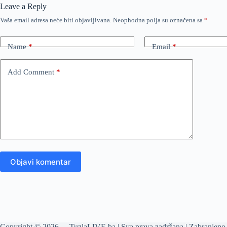
Leave a Reply
Vaša email adresa neće biti objavljivana.
Neophodna polja su označena sa
*
Name
*
Email
*
Add Comment
*
Objavi komentar
Copyright © 2026 - TuzlaLIVE.ba | Sva prava zadržana | Zabranjeno 