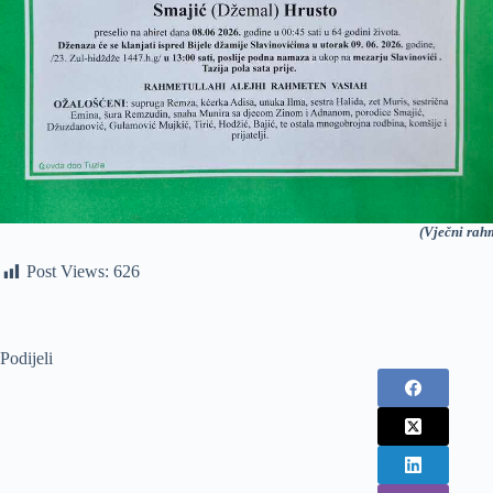
(Vječni rah
Post Views:
626
Podijeli