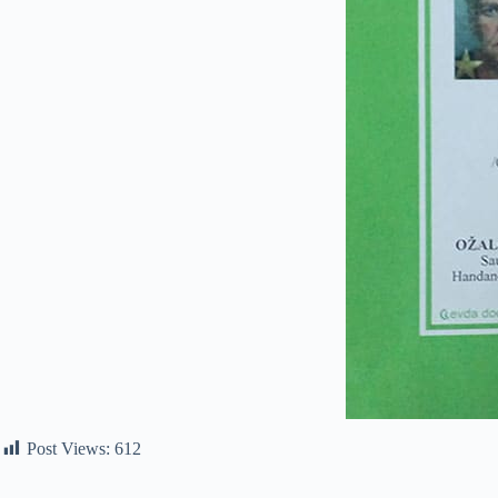
Post Views:
612