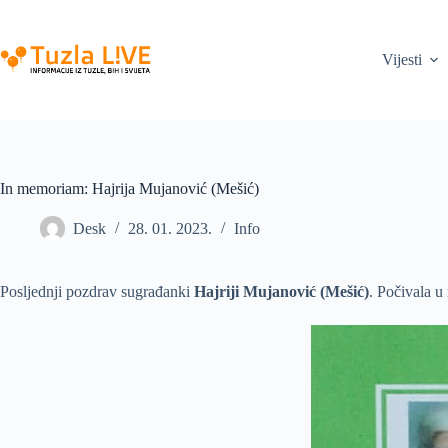
Skip
to
content
Vijesti
In memoriam: Hajrija Mujanović (Mešić)
Desk
28. 01. 2023.
Info
Posljednji pozdrav sugrađanki
Hajriji Mujanović (Mešić)
. Počivala u