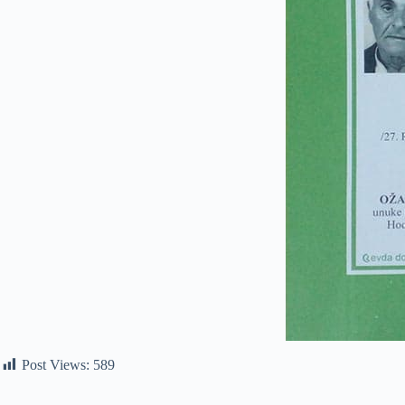
Post Views:
589