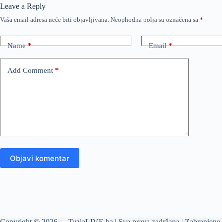
Leave a Reply
Vaša email adresa neće biti objavljivana.
Neophodna polja su označena sa
*
Name
*
Email
*
Add Comment
*
Objavi komentar
Copyright © 2026 - TuzlaLIVE.ba | Sva prava zadržana | Zabranjeno 