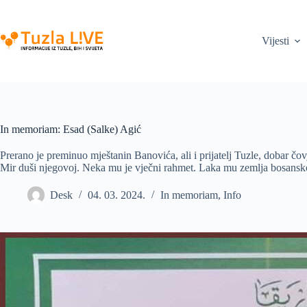
Skip
to
content
Vijesti
In memoriam: Esad (Salke) Agić
Prerano je preminuo mještanin Banovića, ali i prijatelj Tuzle, dobar čov
Mir duši njegovoj. Neka mu je vječni rahmet. Laka mu zemlja bosans
Desk
04. 03. 2024.
In memoriam
,
Info