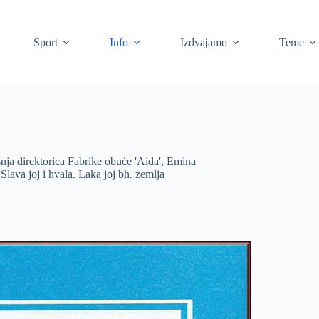
Sport
Info
Izdvajamo
Teme
šnja direktorica Fabrike obuće 'Aida', Emina
lava joj i hvala. Laka joj bh. zemlja