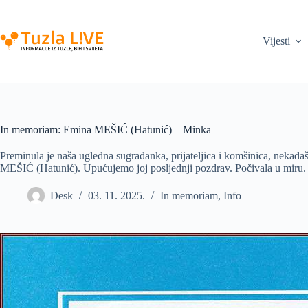
Skip
to
content
Vijesti
In memoriam: Emina MEŠIĆ (Hatunić) – Minka
Preminula je naša ugledna sugrađanka, prijateljica i komšinica, nekada
MEŠIĆ (Hatunić). Upućujemo joj posljednji pozdrav. Počivala u miru. S
Desk
03. 11. 2025.
In memoriam
,
Info