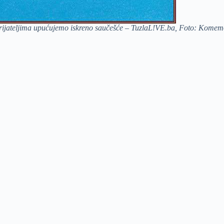
 prijateljima upućujemo iskreno saučešće – TuzlaL!VE.ba, Foto: Komemo