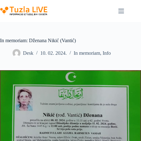
Skip
to
content
In memoriam: Dženana Nikić (Vantić)
Desk
10. 02. 2024.
In memoriam
,
Info