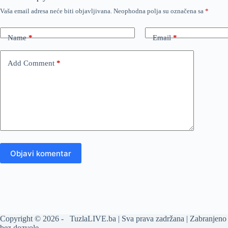
Vaša email adresa neće biti objavljivana.
Neophodna polja su označena sa
*
Name
*
Email
*
Add Comment
*
Objavi komentar
Copyright © 2026 - TuzlaLIVE.ba | Sva prava zadržana | Zabranjeno 
bez dozvole.