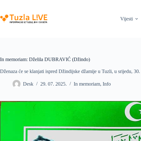
Skip
to
content
Vijesti
In memoriam: Dželila DUBRAVIĆ (Džindo)
Dženaza će se klanjati ispred Džindijske džamije u Tuzli, u srijedu, 30. 
Desk
29. 07. 2025.
In memoriam
,
Info