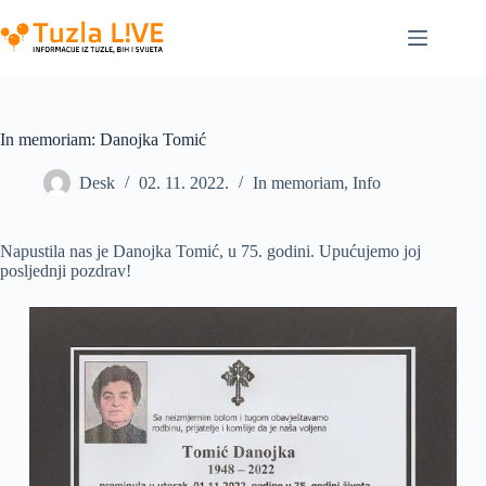
Skip
to
content
In memoriam: Danojka Tomić
Desk
02. 11. 2022.
In memoriam
,
Info
Napustila nas je Danojka Tomić, u 75. godini. Upućujemo joj
posljednji pozdrav!