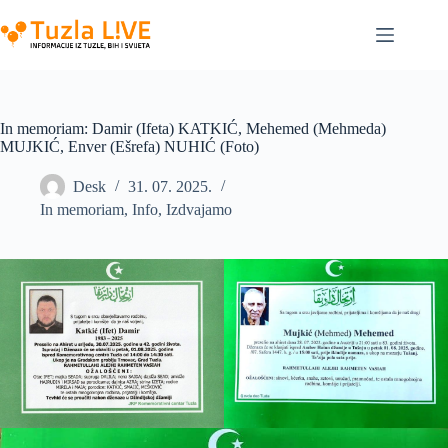
Skip
to
content
In memoriam: Damir (Ifeta) KATKIĆ, Mehemed (Mehmeda)
MUJKIĆ, Enver (Ešrefa) NUHIĆ (Foto)
Desk
31. 07. 2025.
In memoriam
,
Info
,
Izdvajamo