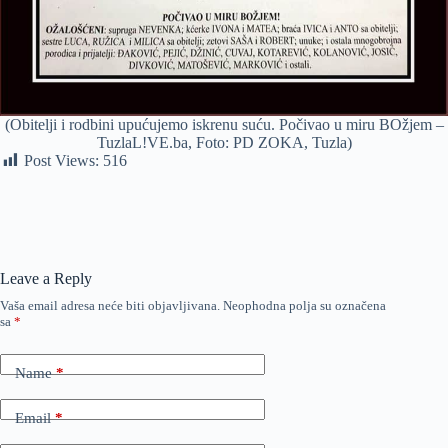
(Obitelji i rodbini upućujemo iskrenu suću. Počivao u miru BOžjem –
TuzlaL!VE.ba, Foto: PD ZOKA, Tuzla)
Post Views:
516
Leave a Reply
Vaša email adresa neće biti objavljivana.
Neophodna polja su označena
sa
*
Name
*
Email
*