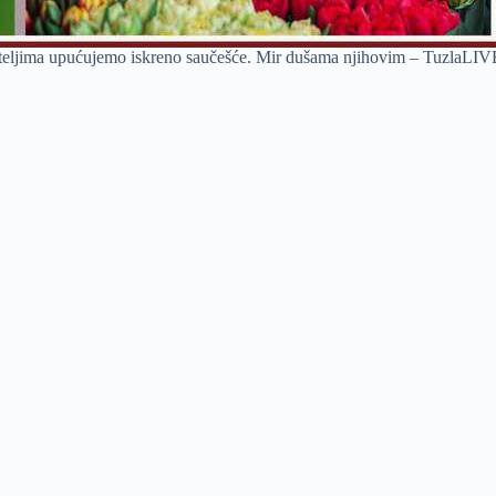
jateljima upućujemo iskreno saučešće. Mir dušama njihovim – TuzlaLIV