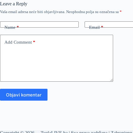
Leave a Reply
Vaša email adresa neće biti objavljivana.
Neophodna polja su označena sa
*
Name
*
Email
*
Add Comment
*
Objavi komentar
Copyright © 2026 - TuzlaLIVE.ba | Sva prava zadržana | Zabranjeno 