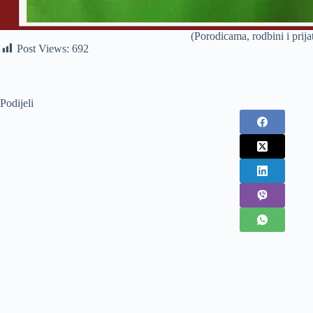
(Porodicama, rodbini i pri
Post Views:
692
Podijeli