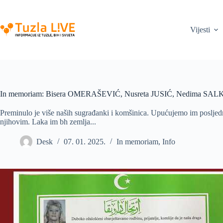
Skip
to
content
Vijesti
In memoriam: Bisera OMERAŠEVIĆ, Nusreta JUSIĆ, Nedima SA
Preminulo je više naših sugrađanki i komšinica. Upućujemo im posljed
njihovim. Laka im bh zemlja...
Desk
07. 01. 2025.
In memoriam
,
Info