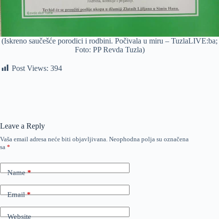
(Iskreno saučešće porodici i rodbini. Počivala u miru – TuzlaLIVE:ba;
Foto: PP Revda Tuzla)
Post Views:
394
Leave a Reply
Vaša email adresa neće biti objavljivana.
Neophodna polja su označena
sa
*
Name
*
Email
*
Website