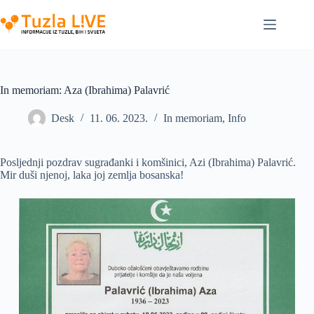
Skip
to
content
In memoriam: Aza (Ibrahima) Palavrić
Desk
11. 06. 2023.
In memoriam
,
Info
Posljednji pozdrav sugrađanki i komšinici, Azi (Ibrahima) Palavrić.
Mir duši njenoj, laka joj zemlja bosanska!