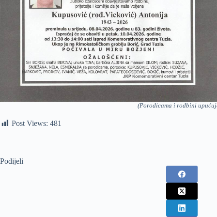
(Porodicama i rodbini upućuj
Post Views:
481
Podijeli