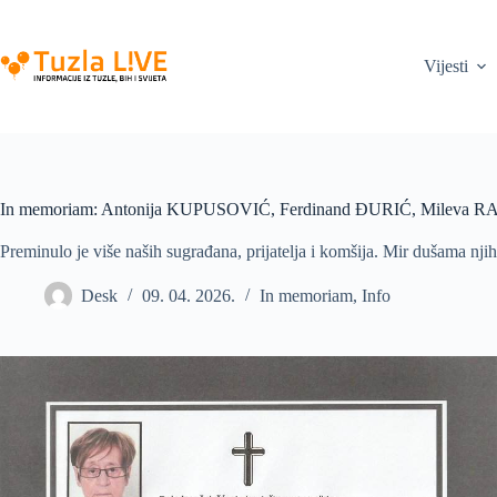
Skip
to
content
Vijesti
In memoriam: Antonija KUPUSOVIĆ, Ferdinand ĐURIĆ, Mileva R
Preminulo je više naših sugrađana, prijatelja i komšija. Mir dušama nj
Desk
09. 04. 2026.
In memoriam
,
Info