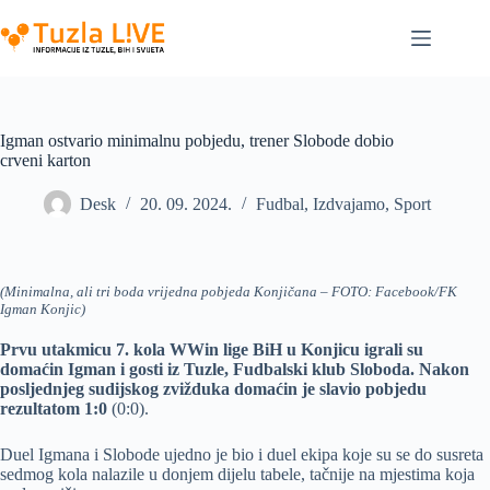
Skip
to
content
Igman ostvario minimalnu pobjedu, trener Slobode dobio
crveni karton
Desk
20. 09. 2024.
Fudbal
,
Izdvajamo
,
Sport
(Minimalna, ali tri boda vrijedna pobjeda Konjičana – FOTO: Facebook/FK
Igman Konjic)
Prvu utakmicu 7. kola WWin lige BiH u Konjicu igrali su
domaćin Igman i gosti iz Tuzle, Fudbalski klub Sloboda. Nakon
posljednjeg sudijskog zvižduka domaćin je slavio pobjedu
rezultatom 1:0
(0:0).
Duel Igmana i Slobode ujedno je bio i duel ekipa koje su se do susreta
sedmog kola nalazile u donjem dijelu tabele, tačnije na mjestima koja