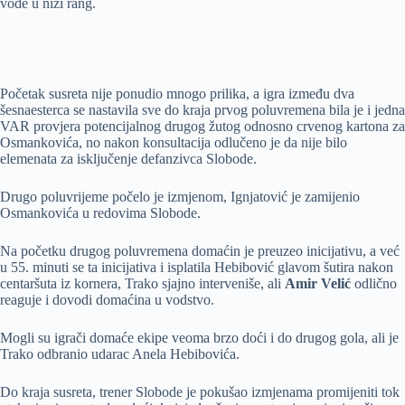
vode u niži rang.
Početak susreta nije ponudio mnogo prilika, a igra između dva
šesnaesterca se nastavila sve do kraja prvog poluvremena bila je i jedna
VAR provjera potencijalnog drugog žutog odnosno crvenog kartona za
Osmankovića, no nakon konsultacija odlučeno je da nije bilo
elemenata za isključenje defanzivca Slobode.
Drugo poluvrijeme počelo je izmjenom, Ignjatović je zamijenio
Osmankovića u redovima Slobode.
Na početku drugog poluvremena domaćin je preuzeo inicijativu, a već
u 55. minuti se ta inicijativa i isplatila Hebibović glavom šutira nakon
centaršuta iz kornera, Trako sjajno interveniše, ali
Amir Velić
odlično
reaguje i dovodi domaćina u vodstvo.
Mogli su igrači domaće ekipe veoma brzo doći i do drugog gola, ali je
Trako odbranio udarac Anela Hebibovića.
Do kraja susreta, trener Slobode je pokušao izmjenama promijeniti tok