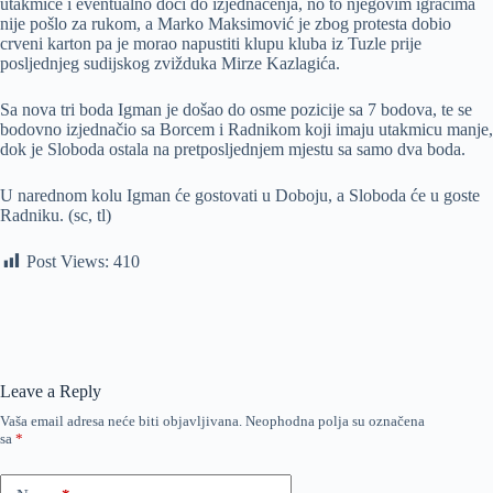
utakmice i eventualno doći do izjednačenja, no to njegovim igračima
nije pošlo za rukom, a Marko Maksimović je zbog protesta dobio
crveni karton pa je morao napustiti klupu kluba iz Tuzle prije
posljednjeg sudijskog zvižduka Mirze Kazlagića.
Sa nova tri boda Igman je došao do osme pozicije sa 7 bodova, te se
bodovno izjednačio sa Borcem i Radnikom koji imaju utakmicu manje,
dok je Sloboda ostala na pretposljednjem mjestu sa samo dva boda.
U narednom kolu Igman će gostovati u Doboju, a Sloboda će u goste
Radniku. (sc, tl)
Post Views:
410
Leave a Reply
Vaša email adresa neće biti objavljivana.
Neophodna polja su označena
sa
*