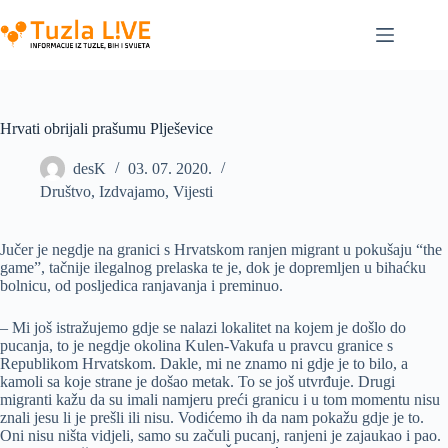
Skip
to
content
Hrvati obrijali prašumu Plješevice
desK
03. 07. 2020.
Društvo
,
Izdvajamo
,
Vijesti
Jučer je negdje na granici s Hrvatskom ranjen migrant u pokušaju “the
game”, tačnije ilegalnog prelaska te je, dok je dopremljen u bihaćku
bolnicu, od posljedica ranjavanja i preminuo.
– Mi još istražujemo gdje se nalazi lokalitet na kojem je došlo do
pucanja, to je negdje okolina Kulen-Vakufa u pravcu granice s
Republikom Hrvatskom. Dakle, mi ne znamo ni gdje je to bilo, a
kamoli sa koje strane je došao metak. To se još utvrđuje. Drugi
migranti kažu da su imali namjeru preći granicu i u tom momentu nisu
znali jesu li je prešli ili nisu. Vodićemo ih da nam pokažu gdje je to.
Oni nisu ništa vidjeli, samo su začuli pucanj, ranjeni je zajaukao i pao.