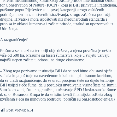
– Prema međunarodnoj klasifikaciji zaštite prirode International Union
for Conservation of Nature (IUCN), koju je BiH prihvatila i ratificirala,
prašume poput Plješevice su u prvoj kategoriji strogo zaštićenih
područja u svrhu znanstvenih istraživanja, strogo zaštićena područja
divljine. Hrvatska mora ispoštovati niz međunarodnih standarda i
propisa iz oblasti šumarstva i zaštite prirode, uzalud su upozoravali iz
Udruženja.
A razgraničenje?
Prašuma se nalazi na teritoriji obje države, a njena površina je nešto
više od 500 ha. Prašume su biseri šumarstva, koje u svijetu uživaju
najviši stepen zaštite u odnosu na druge ekosisteme.
– Zbog toga pozivamo institucija BiH da se pod hitno obustavi sječa
stabala koja još traje na navedenom lokalitetu i planiranom koridoru,
da se uradi razgraničenje, da se uradi procjena štete na dijelu teritorije
BiH usljed sječe šume, da u postupku utvrđivanja visine štete na šumi i
šumskom zemljištu i razgraničenju učestvuje ŠPD Unsko-sanske šume
d. o. o. Bosanska Krupa te da se istim izvrši finansijska odšteta zbog
izvršenih sječa na njihovom području, poručili su oni.(oslobodjenje,tl)
Post Views:
614