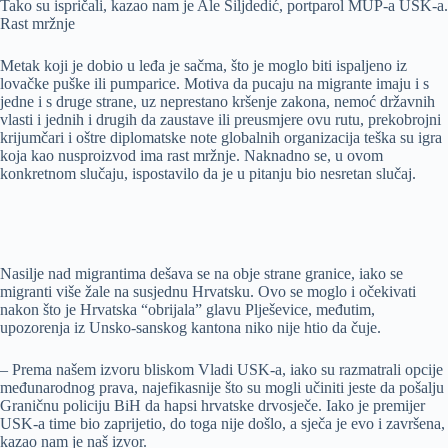
Tako su ispričali, kazao nam je Ale Šiljdedić, portparol MUP-a USK-a.
Rast mržnje
Metak koji je dobio u leđa je sačma, što je moglo biti ispaljeno iz
lovačke puške ili pumparice. Motiva da pucaju na migrante imaju i s
jedne i s druge strane, uz neprestano kršenje zakona, nemoć državnih
vlasti i jednih i drugih da zaustave ili preusmjere ovu rutu, prekobrojni
krijumčari i oštre diplomatske note globalnih organizacija teška su igra
koja kao nusproizvod ima rast mržnje. Naknadno se, u ovom
konkretnom slučaju, ispostavilo da je u pitanju bio nesretan slučaj.
Nasilje nad migrantima dešava se na obje strane granice, iako se
migranti više žale na susjednu Hrvatsku. Ovo se moglo i očekivati
nakon što je Hrvatska “obrijala” glavu Plješevice, međutim,
upozorenja iz Unsko-sanskog kantona niko nije htio da čuje.
– Prema našem izvoru bliskom Vladi USK-a, iako su razmatrali opcije
međunarodnog prava, najefikasnije što su mogli učiniti jeste da pošalju
Graničnu policiju BiH da hapsi hrvatske drvosječe. Iako je premijer
USK-a time bio zaprijetio, do toga nije došlo, a sječa je evo i završena,
kazao nam je naš izvor.