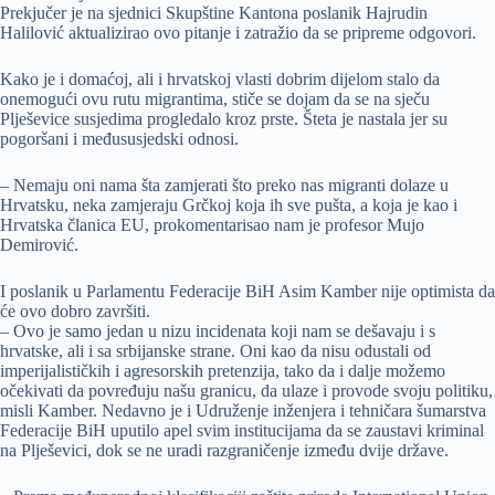
Prekjučer je na sjednici Skupštine Kantona poslanik Hajrudin
Halilović aktualizirao ovo pitanje i zatražio da se pripreme odgovori.
Kako je i domaćoj, ali i hrvatskoj vlasti dobrim dijelom stalo da
onemogući ovu rutu migrantima, stiče se dojam da se na sječu
Plješevice susjedima progledalo kroz prste. Šteta je nastala jer su
pogoršani i međususjedski odnosi.
– Nemaju oni nama šta zamjerati što preko nas migranti dolaze u
Hrvatsku, neka zamjeraju Grčkoj koja ih sve pušta, a koja je kao i
Hrvatska članica EU, prokomentarisao nam je profesor Mujo
Demirović.
I poslanik u Parlamentu Federacije BiH Asim Kamber nije optimista da
će ovo dobro završiti.
– Ovo je samo jedan u nizu incidenata koji nam se dešavaju i s
hrvatske, ali i sa srbijanske strane. Oni kao da nisu odustali od
imperijalističkih i agresorskih pretenzija, tako da i dalje možemo
očekivati da povređuju našu granicu, da ulaze i provode svoju politiku,
misli Kamber. Nedavno je i Udruženje inženjera i tehničara šumarstva
Federacije BiH uputilo apel svim institucijama da se zaustavi kriminal
na Plješevici, dok se ne uradi razgraničenje između dvije države.