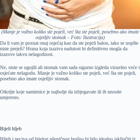
(Manje je važno koliko ste pojeli, već šta ste pojeli, posebno ako imate
osjetljiv stomak – Foto: Ilustracija)
Da li vam je poznat onaj osjećaj kao da ste pojeli balon, iako se uopšte
niste prejeli? Hrana koja izaziva nadutost bi definitivno mogla da
izazove takvu nelagodnost.
Ne, niste se ugojili ali stomak vam sada sigurno izgleda vizuelno veće i
osjećate nelagodu. Manje je važno koliko ste pojeli, već šta ste pojeli,
posebno ako imate osjetljiv stomak.
Otkrijte koje namirnice je najbolje da izbjegavate ili ih unosite
umjereno.
Bijeli hljeb
Hljeb i peciva od bijelog pšeničnog brašna bi bilo idealno isključiti iz