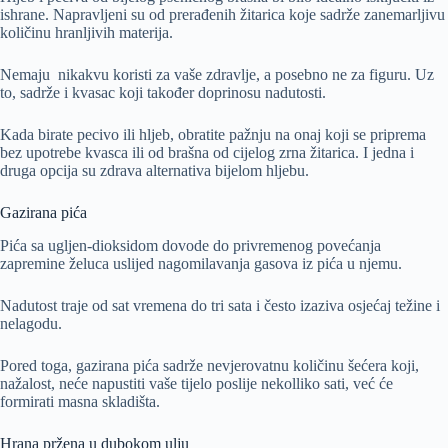
ishrane. Napravljeni su od prerađenih žitarica koje sadrže zanemarljivu
količinu hranljivih materija.
Nemaju nikakvu koristi za vaše zdravlje, a posebno ne za figuru. Uz
to, sadrže i kvasac koji također doprinosu nadutosti.
Kada birate pecivo ili hljeb, obratite pažnju na onaj koji se priprema
bez upotrebe kvasca ili od brašna od cijelog zrna žitarica. I jedna i
druga opcija su zdrava alternativa bijelom hljebu.
Gazirana pića
Pića sa ugljen-dioksidom dovode do privremenog povećanja
zapremine želuca uslijed nagomilavanja gasova iz pića u njemu.
Nadutost traje od sat vremena do tri sata i često izaziva osjećaj težine i
nelagodu.
Pored toga, gazirana pića sadrže nevjerovatnu količinu šećera koji,
nažalost, neće napustiti vaše tijelo poslije nekolliko sati, već će
formirati masna skladišta.
Hrana pržena u dubokom ulju