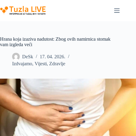
Skip
to
content
Hrana koja izaziva nadutost: Zbog ovih namirnica stomak
vam izgleda veći
DeSk
17. 04. 2026.
Izdvajamo
,
Vijesti
,
Zdravlje