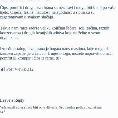
Čips, pomfrit i druga brza hrana su nezdravi i mogu biti štetni po vaše
tijelo. Osjećaj težine, nadutost, nelagodnost u stomaku su
zagarantovani u svakom slučaju.
Takve namirnice sadrže veliku količinu šećera, soli, začina, raznih
konzervansa i drugih hemijskih aditiva koje ne želite u svom
organizmu.
Između ostalog, brza hrana je bogata trans-mastima, koje mogu da
izazovu zapaljenje u želucu. Umjesto toga, možete napraviti domaći
pomfrit ili krompir i čips iz rerne. (tl)
Post Views:
312
Leave a Reply
Vaša email adresa neće biti objavljivana.
Neophodna polja su označena
sa
*