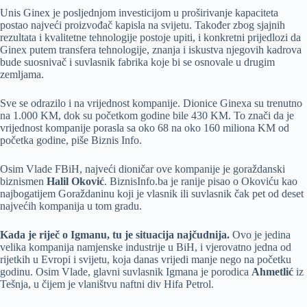
Unis Ginex je posljednjom investicijom u proširivanje kapaciteta
postao najveći proizvođač kapisla na svijetu. Također zbog sjajnih
rezultata i kvalitetne tehnologije postoje upiti, i konkretni prijedlozi da
Ginex putem transfera tehnologije, znanja i iskustva njegovih kadrova
bude suosnivač i suvlasnik fabrika koje bi se osnovale u drugim
zemljama.
Sve se odrazilo i na vrijednost kompanije. Dionice Ginexa su trenutno
na 1.000 KM, dok su početkom godine bile 430 KM. To znači da je
vrijednost kompanije porasla sa oko 68 na oko 160 miliona KM od
početka godine, piše Biznis Info.
Osim Vlade FBiH, najveći dioničar ove kompanije je goraždanski
biznismen
Halil Oković
. BiznisInfo.ba je ranije pisao o Okoviću kao
najbogatijem Goraždaninu koji je vlasnik ili suvlasnik čak pet od deset
najvećih kompanija u tom gradu.
Kada je riječ o Igmanu, tu je situacija najčudnija.
Ovo je jedina
velika kompanija namjenske industrije u BiH, i vjerovatno jedna od
rijetkih u Evropi i svijetu, koja danas vrijedi manje nego na početku
godinu. Osim Vlade, glavni suvlasnik Igmana je porodica
Ahmetlić
iz
Tešnja, u čijem je vlaništvu naftni div Hifa Petrol.