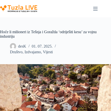
Skip
to
content
Hoće li milioneri iz Tešnja i Goražda ‘odriješiti kesu’ za vojnu
industriju
desK
01. 07. 2025.
Društvo
,
Izdvajamo
,
Vijesti