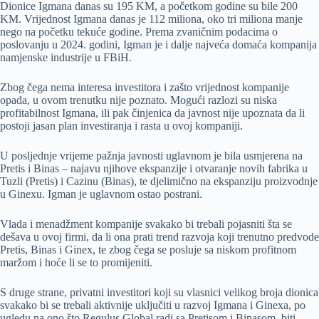
Dionice Igmana danas su 195 KM, a početkom godine su bile 200
KM. Vrijednost Igmana danas je 112 miliona, oko tri miliona manje
nego na početku tekuće godine. Prema zvaničnim podacima o
poslovanju u 2024. godini, Igman je i dalje najveća domaća kompanija
namjenske industrije u FBiH.
Zbog čega nema interesa investitora i zašto vrijednost kompanije
opada, u ovom trenutku nije poznato. Mogući razlozi su niska
profitabilnost Igmana, ili pak činjenica da javnost nije upoznata da li
postoji jasan plan investiranja i rasta u ovoj kompaniji.
U posljednje vrijeme pažnja javnosti uglavnom je bila usmjerena na
Pretis i Binas – najavu njihove ekspanzije i otvaranje novih fabrika u
Tuzli (Pretis) i Cazinu (Binas), te djelimično na ekspanziju proizvodnje
u Ginexu. Igman je uglavnom ostao postrani.
Vlada i menadžment kompanije svakako bi trebali pojasniti šta se
dešava u ovoj firmi, da li ona prati trend razvoja koji trenutno predvode
Pretis, Binas i Ginex, te zbog čega se posluje sa niskom profitnom
maržom i hoće li se to promijeniti.
S druge strane, privatni investitori koji su vlasnici velikog broja dionica
svakako bi se trebali aktivnije uključiti u razvoj Igmana i Ginexa, po
ugledu na ono što Regulus Global radi sa Pretisom i Binasom, biti