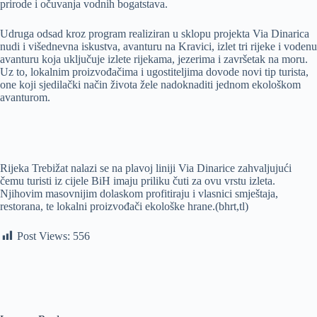
prirode i očuvanja vodnih bogatstava.
Udruga odsad kroz program realiziran u sklopu projekta Via Dinarica
nudi i višednevna iskustva, avanturu na Kravici, izlet tri rijeke i vodenu
avanturu koja uključuje izlete rijekama, jezerima i završetak na moru.
Uz to, lokalnim proizvođačima i ugostiteljima dovode novi tip turista,
one koji sjedilački način života žele nadoknaditi jednom ekološkom
avanturom.
Rijeka Trebižat nalazi se na plavoj liniji Via Dinarice zahvaljujući
čemu turisti iz cijele BiH imaju priliku čuti za ovu vrstu izleta.
Njihovim masovnijim dolaskom profitiraju i vlasnici smještaja,
restorana, te lokalni proizvođači ekološke hrane.(bhrt,tl)
Post Views:
556