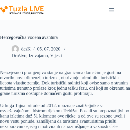
Skip
to
content
Hercegovačka vodena avantura
desK
05. 07. 2020.
Društvo
,
Izdvajamo
,
Vijesti
Neizvjesno i promjenjivo stanje na granicama domaćim je gostima
otvorilo novu dimenziju turizma, otkrivanje prirodnih i turističkih
ljepota vlastite zemlje. Dok turistički radnici koji ovise samo o stranim
turistima trenutno prolaze kroz jednu tešku fazu, oni koji su okrenuti na
grane turizma dostupne domaćem gostu profitiraju.
Udruga Tajna prirode od 2012. upoznaje znatiželjnike sa
osvježavajućom i bistrom rijekom Trebižat. Postali su prepoznatljivi po
kanu izletima duž 51 kilometra ove rijeke, a od ove su sezone uveli i
novu vrstu ponude, zamišljenu da turistima avanturistima priušti
nezaboravan osjećaj i motivira ih na razmišljanje o važnosti čiste