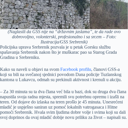
(Naglasili da GSS nije na “državnim jaslama”, te da rade ovo
dobrovoljno, volonterski, profesionalno i sa srcem – Foto:
Ilustracija/GSS Srebrenik)
Policijska uprava Srebrenik pozvala je u petak Gorsku službu
spašavanja Srebrenik nakon što je muškarac pao sa Starog Grada
Gradina u Srebreniku.
Kako su naveli u objavi na svom
Facebook profilu
, članovi GSS-a
koji su bili na svečanoj sjednici povodom Dana policije Tuzlanskog
kantona u Lukavcu, odmah su prekinuli aktivnost i krenuli u akciju.
– Za 30 minuta su ta dva člana već bila u bazi, dok su druga dva člana
napustila svoja radna mjesta, spremili svu potrebnu opremu i izašli na
teren. Od dojave do izlaska na teren prošlo je 45 minuta. Unesrećeni
mladić je uspješno saniran uz pomoć lokalnih vatrogasaca i Hitne
pomoći Srebrenik. Hvala svim ljudima dobre volje i svima koji su dali
svoj doprinos da ovaj mladić dobije novu priliku za život – napisali su.