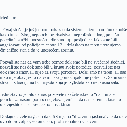
Međutim…
– Ovaj slučaj je još jednom pokazao da sistem na terenu ne funkcioniše
kako treba. Zbog nepotrebnog rivalstva i neprofesionalnog ponašanja
pojedinih službi, unesrećeni direktno trpi posljedice. Iako smo bili
angažovani od policije te centra 121, dolaskom na teren utvrđujemo
činjenično stanje da je unesrećeni zbrinut.
Pozvali ste nas da vam treba pomoć dok smo bili na svečanoj sjednici,
pozvali ste nas dok smo bili u krugu svoje porodice, pozvali ste nas
dok smo zarađivali hljeb za svoju porodicu. Došli smo na teren, ali nas
niko nije obavijestio da vam naša pomoć ipak nije potrebna. Sami smo
shvatili situaciju na licu mjesta koja je izgledala kao neukusna šala.
Jednostavno je bilo da nas pozovete i kažete iskreno “da li imate
potrebu za našom pomoći i djelovanjem” ili da nas barem naknadno
obavijestite da se povučemo – istakli su.
Dodaju da žele naglasiti da GSS nije na “državnim jaslama”, te da rade
ovo dobrovoljno, volonterski, profesionalno i sa srcem.