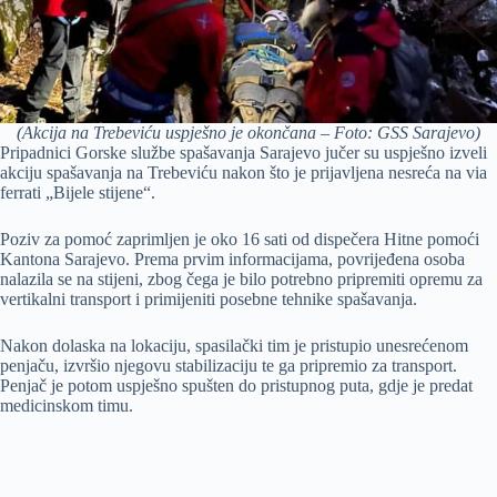
(Akcija na Trebeviću uspješno je okončana – Foto: GSS Sarajevo)
Pripadnici Gorske službe spašavanja Sarajevo jučer su uspješno izveli
akciju spašavanja na Trebeviću nakon što je prijavljena nesreća na via
ferrati „Bijele stijene“.
Poziv za pomoć zaprimljen je oko 16 sati od dispečera Hitne pomoći
Kantona Sarajevo. Prema prvim informacijama, povrijeđena osoba
nalazila se na stijeni, zbog čega je bilo potrebno pripremiti opremu za
vertikalni transport i primijeniti posebne tehnike spašavanja.
Nakon dolaska na lokaciju, spasilački tim je pristupio unesrećenom
penjaču, izvršio njegovu stabilizaciju te ga pripremio za transport.
Penjač je potom uspješno spušten do pristupnog puta, gdje je predat
medicinskom timu.