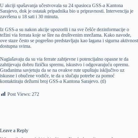
U akciji spašavanja učestvovala su 24 spasioca GSS-a Kantona
Sarajevo, dok je ostatak pripadnika bio u pripravnosti. Intervencija je
završena u 18 sati i 30 minuta.
Iz GSS-a su nakon akcije upozorili i na sve češće dezinformacije o
težini via ferrata koje se šire na društvenim mrežama. Kako navode,
ove staze često se pogrešno predstavljaju kao lagana i sigurna aktivnost
dostupna svima.
Naglašavaju da su via ferrate zahtjevne i potencijalno opasne te da
zahtijevaju dobru fizičku spremu, iskustvo i odgovarajuću opremu.
Građanima savjetuju da se na ovakve rute upuštaju isključivo uz
iskusne i obučene vodiče, te da u slučaju potrebe za pomoć
kontaktiraju dežurni broj GSS-a Kantona Sarajevo. (tl)
Post Views:
272
Leave a Reply