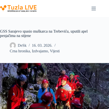
Skip
to
content
GSS Sarajevo spasio muškarca na Trebeviću, uputili apel
penjačima na stijene
DeSk
16. 03. 2026.
Crna hronika
,
Izdvajamo
,
Vijesti