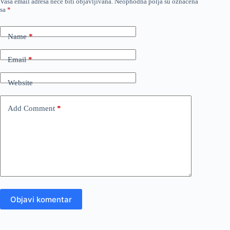
Vaša email adresa neće biti objavljivana.
Neophodna polja su označena
sa
*
Name
*
Email
*
Website
Add Comment
*
Objavi komentar