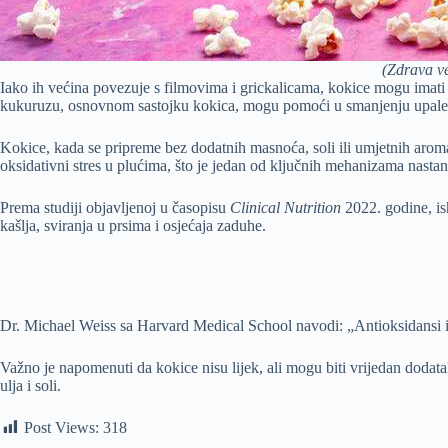
(Zdrava ve
Iako ih većina povezuje s filmovima i grickalicama, kokice mogu imati 
kukuruzu, osnovnom sastojku kokica, mogu pomoći u smanjenju upale 
Kokice, kada se pripreme bez dodatnih masnoća, soli ili umjetnih aroma,
oksidativni stres u plućima, što je jedan od ključnih mehanizama nasta
Prema studiji objavljenoj u časopisu
Clinical Nutrition
2022. godine, is
kašlja, sviranja u prsima i osjećaja zaduhe.
Dr. Michael Weiss sa Harvard Medical School navodi: „Antioksidansi i
Važno je napomenuti da kokice nisu lijek, ali mogu biti vrijedan doda
ulja i soli.
Post Views:
318