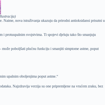
lustracija)
. Naime, nova istraživanja ukazuju da prirodni antioksidansi prisutni u
im i protuupalnim svojstvima. Ti spojevi djeluju tako što smanjuju
– može poboljšati plućnu funkciju i smanjiti simptome astme, poput
ičnim upalnim oboljenjima poput astme.“
odataka. Najzdravija verzija su one pripremljene na vrućem zraku, bez