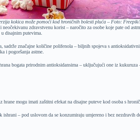
rzija kokica može pomoći kod hroničnih bolesti pluća – Foto: Freepik/I
i neočekivanu zdravstvenu korist – naročito za osobe koje pate od astme
u disajnim putevima.
 sadrže značajne količine polifenola – biljnih spojeva s antioksidativn
nka i pogoršanja astme.
hrana bogata prirodnim antioksidansima – uključujući one iz kukuruza 
z hrane mogu imati zaštitni efekat na disajne puteve kod osoba s hron
tak ishrani – pod uslovom da se konzumiraju umjereno i bez nezdravih d