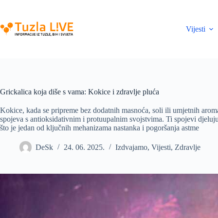
Skip
to
content
Vijesti
Grickalica koja diše s vama: Kokice i zdravlje pluća
Kokice, kada se pripreme bez dodatnih masnoća, soli ili umjetnih aroma,
spojeva s antioksidativnim i protuupalnim svojstvima. Ti spojevi djeluju
što je jedan od ključnih mehanizama nastanka i pogoršanja astme
DeSk
24. 06. 2025.
Izdvajamo
,
Vijesti
,
Zdravlje