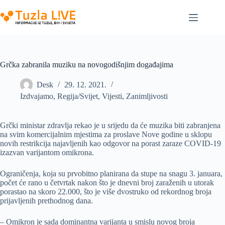
Skip
to
content
Grčka zabranila muziku na novogodišnjim događajima
Desk
29. 12. 2021.
Izdvajamo
,
Regija/Svijet
,
Vijesti
,
Zanimljivosti
Grčki ministar zdravlja rekao je u srijedu da će muzika biti zabranjena
na svim komercijalnim mjestima za proslave Nove godine u sklopu
novih restrikcija najavljenih kao odgovor na porast zaraze COVID-19
izazvan varijantom omikrona.
Ograničenja, koja su prvobitno planirana da stupe na snagu 3. januara,
počet će rano u četvrtak nakon što je dnevni broj zaraženih u utorak
porastao na skoro 22.000, što je više dvostruko od rekordnog broja
prijavljenih prethodnog dana.
– Omikron je sada dominantna varijanta u smislu novog broja