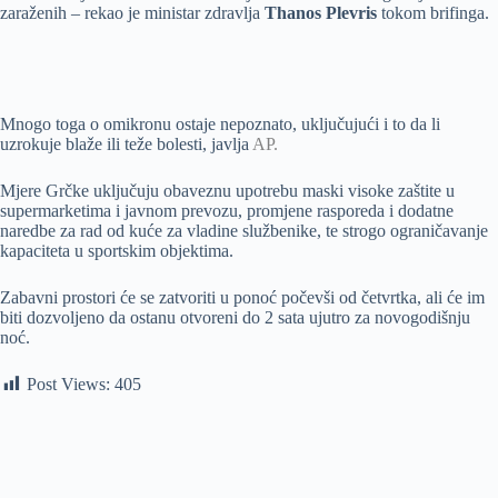
zaraženih – rekao je ministar zdravlja
Thanos Plevris
tokom brifinga.
Mnogo toga o omikronu ostaje nepoznato, uključujući i to da li
uzrokuje blaže ili teže bolesti, javlja
AP.
Mjere Grčke uključuju obaveznu upotrebu maski visoke zaštite u
supermarketima i javnom prevozu, promjene rasporeda i dodatne
naredbe za rad od kuće za vladine službenike, te strogo ograničavanje
kapaciteta u sportskim objektima.
Zabavni prostori će se zatvoriti u ponoć počevši od četvrtka, ali će im
biti dozvoljeno da ostanu otvoreni do 2 sata ujutro za novogodišnju
noć.
Post Views:
405