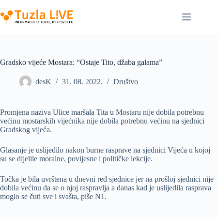
Skip
to
content
Gradsko vijeće Mostara: “Ostaje Tito, džaba galama”
desK
31. 08. 2022.
Društvo
Promjena naziva Ulice maršala Tita u Mostaru nije dobila potrebnu
većinu mostarskih vijećnika nije dobila potrebnu većinu na sjednici
Gradskog vijeća.
Glasanje je uslijedilo nakon burne rasprave na sjednici Vijeća u kojoj
su se dijelile moralne, povijesne i političke lekcije.
Točka je bila uvrštena u dnevni red sjednice jer na prošloj sjednici nije
dobila većinu da se o njoj raspravlja a danas kad je uslijedila rasprava
moglo se čuti sve i svašta, piše N1.