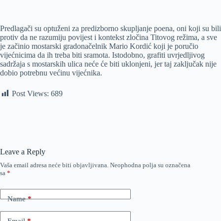
Predlagači su optuženi za predizborno skupljanje poena, oni koji su bili
protiv da ne razumiju povijest i kontekst zločina Titovog režima, a sve
je začinio mostarski gradonačelnik Mario Kordić koji je poručio
vijećnicima da ih treba biti sramota. Istodobno, grafiti uvrjedljivog
sadržaja s mostarskih ulica neće će biti uklonjeni, jer taj zaključak nije
dobio potrebnu većinu vijećnika.
Post Views:
689
Leave a Reply
Vaša email adresa neće biti objavljivana.
Neophodna polja su označena
sa
*
Name
*
Email
*