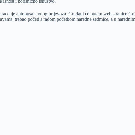
ikasnost i korisničko iskustvo.
za praćenje autobusa javnog prijevoza. Građani će putem web stranice G
najavama, trebao početi s radom početkom naredne sedmice, a u narednim