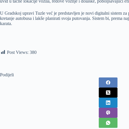
uvid u tačne lokacije vozila, redove vožnje i dolaske, poboljšavajući ef
U Gradskoj upravi Tuzle već je predstavljen je novi digitalni sistem 
kretanje autobusa i lakše planirati svoja putovanja. Sistem bi, prema 
karata.
Post Views:
380
Podijeli