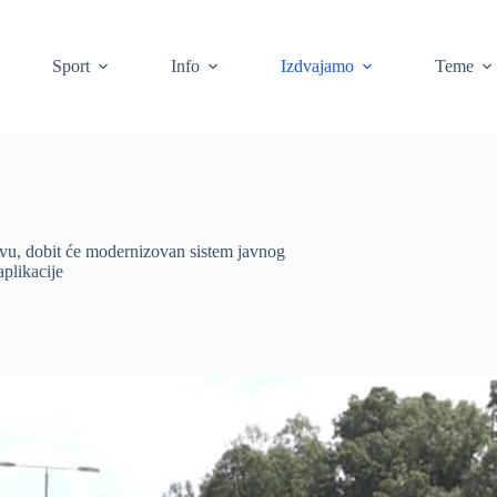
Sport
Info
Izdvajamo
Teme
evu, dobit će modernizovan sistem javnog
plikacije