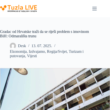
Skip
to
content
Gradac od Hrvatske traži da se riješi problem s imovinom
BiH: Odmarališta trunu
Desk
13. 07. 2025.
Ekonomija
,
Izdvajamo
,
Regija/Svijet
,
Turizam i
putovanja
,
Vijesti