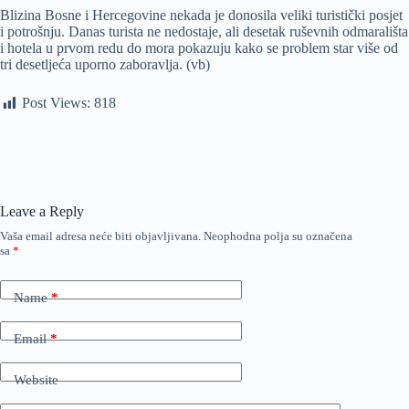
Blizina Bosne i Hercegovine nekada je donosila veliki turistički posjet
i potrošnju. Danas turista ne nedostaje, ali desetak ruševnih odmarališta
i hotela u prvom redu do mora pokazuju kako se problem star više od
tri desetljeća uporno zaboravlja. (vb)
Post Views:
818
Leave a Reply
Vaša email adresa neće biti objavljivana.
Neophodna polja su označena
sa
*
Name
*
Email
*
Website