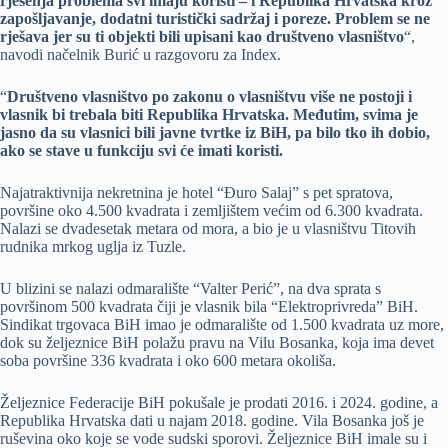
rješenja problema svi imaju koristi – i Republika Hrvatska kroz
zapošljavanje, dodatni turistički sadržaj i poreze. Problem se ne
rješava jer su ti objekti bili upisani kao društveno vlasništvo
“,
navodi načelnik Burić u razgovoru za Index.
“
Društveno vlasništvo po zakonu o vlasništvu više ne postoji i
vlasnik bi trebala biti Republika Hrvatska. Međutim, svima je
jasno da su vlasnici bili javne tvrtke iz BiH, pa bilo tko ih dobio,
ako se stave u funkciju svi će imati koristi.
Najatraktivnija nekretnina je hotel “Đuro Salaj” s pet spratova,
površine oko 4.500 kvadrata i zemljištem većim od 6.300 kvadrata.
Nalazi se dvadesetak metara od mora, a bio je u vlasništvu Titovih
rudnika mrkog uglja iz Tuzle.
U blizini se nalazi odmaralište “Valter Perić”, na dva sprata s
površinom 500 kvadrata čiji je vlasnik bila “Elektroprivreda” BiH.
Sindikat trgovaca BiH imao je odmaralište od 1.500 kvadrata uz more,
dok su željeznice BiH polažu pravu na Vilu Bosanka, koja ima devet
soba površine 336 kvadrata i oko 600 metara okoliša.
Željeznice Federacije BiH pokušale je prodati 2016. i 2024. godine, a
Republika Hrvatska dati u najam 2018. godine. Vila Bosanka još je
ruševina oko koje se vode sudski sporovi. Željeznice BiH imale su i