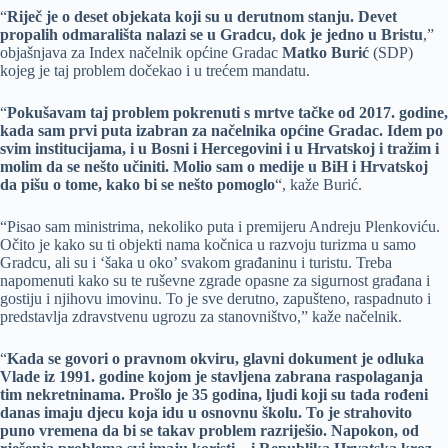
“
Riječ je o deset objekata koji su u derutnom stanju. Devet
propalih odmarališta nalazi se u Gradcu, dok je jedno u Bristu
,”
objašnjava za Index načelnik općine Gradac
Matko Burić
(SDP)
kojeg je taj problem dočekao i u trećem mandatu.
“
Pokušavam taj problem pokrenuti s mrtve tačke od 2017. godine,
kada sam prvi puta izabran za načelnika općine Gradac. Idem po
svim institucijama, i u Bosni i Hercegovini i u Hrvatskoj i tražim i
molim da se nešto učiniti. Molio sam o medije u BiH i Hrvatskoj
da pišu o tome, kako bi se nešto pomoglo
“, kaže Burić.
“Pisao sam ministrima, nekoliko puta i premijeru Andreju Plenkoviću.
Očito je kako su ti objekti nama kočnica u razvoju turizma u samo
Gradcu, ali su i ‘šaka u oko’ svakom građaninu i turistu. Treba
napomenuti kako su te ruševne zgrade opasne za sigurnost građana i
gostiju i njihovu imovinu. To je sve derutno, zapušteno, raspadnuto i
predstavlja zdravstvenu ugrozu za stanovništvo,” kaže načelnik.
“
Kada se govori o pravnom okviru, glavni dokument je odluka
Vlade iz 1991. godine kojom je stavljena zabrana raspolaganja
tim nekretninama. Prošlo je 35 godina, ljudi koji su tada rođeni
danas imaju djecu koja idu u osnovnu školu. To je strahovito
puno vremena da bi se takav problem razriješio. Napokon, od