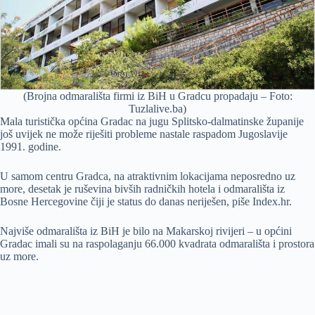
(Brojna odmarališta firmi iz BiH u Gradcu propadaju – Foto:
Tuzlalive.ba)
Mala turistička općina Gradac na jugu Splitsko-dalmatinske županije
još uvijek ne može riješiti probleme nastale raspadom Jugoslavije
1991. godine.
U samom centru Gradca, na atraktivnim lokacijama neposredno uz
more, desetak je ruševina bivših radničkih hotela i odmarališta iz
Bosne Hercegovine čiji je status do danas neriješen, piše Index.hr.
Najviše odmarališta iz BiH je bilo na Makarskoj rivijeri – u općini
Gradac imali su na raspolaganju 66.000 kvadrata odmarališta i prostora
uz more.