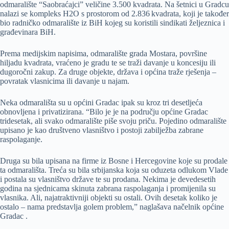
odmaralište “Saobraćajci” veličine 3.500 kvadrata. Na šetnici u Gradcu
nalazi se kompleks H2O s prostorom od 2.836 kvadrata, koji je također
bio radničko odmaralište iz BiH kojeg su koristili sindikati željeznica i
građevinara BiH.
Prema medijskim napisima, odmaralište grada Mostara, površine
hiljadu kvadrata, vraćeno je gradu te se traži davanje u koncesiju ili
dugoročni zakup. Za druge objekte, država i općina traže rješenja –
povratak vlasnicima ili davanje u najam.
Neka odmarališta su u općini Gradac ipak su kroz tri desetljeća
obnovljena i privatizirana. “Bilo je je na području općine Gradac
tridesetak, ali svako odmaralište piše svoju priču. Pojedino odmaralište
upisano je kao društveno vlasništvo i postoji zabilježba zabrane
raspolaganje.
Druga su bila upisana na firme iz Bosne i Hercegovine koje su prodale
ta odmarališta. Treća su bila srbijanska koja su oduzeta odlukom Vlade
i postala su vlasništvo države te su prodana. Nekima je devedesetih
godina na sjednicama skinuta zabrana raspolaganja i promijenila su
vlasnika. Ali, najatraktivniji objekti su ostali. Ovih desetak koliko je
ostalo – nama predstavlja golem problem,” naglašava načelnik općine
Gradac .