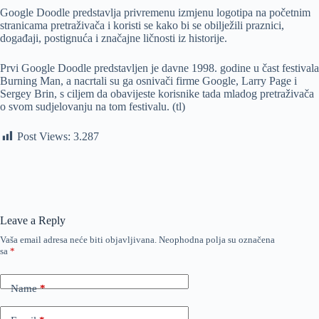
Google Doodle predstavlja privremenu izmjenu logotipa na početnim
stranicama pretraživača i koristi se kako bi se obilježili praznici,
događaji, postignuća i značajne ličnosti iz historije.
Prvi Google Doodle predstavljen je davne 1998. godine u čast festivala
Burning Man, a nacrtali su ga osnivači firme Google, Larry Page i
Sergey Brin, s ciljem da obavijeste korisnike tada mladog pretraživača
o svom sudjelovanju na tom festivalu. (tl)
Post Views:
3.287
Leave a Reply
Vaša email adresa neće biti objavljivana.
Neophodna polja su označena
sa
*
Name
*