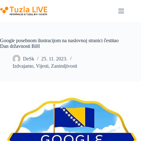
Skip
to
content
Google posebnom ilustracijom na naslovnoj stranici čestitao
Dan državnosti BiH
DeSk
25. 11. 2023.
Izdvajamo
,
Vijesti
,
Zanimljivosti