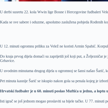
U derbi susretu 22. kola Wwin lige Bosne i Hercegovine fudbaleri Vele
Kada se sve sabere i oduzme, apsolutno zaslužena pobjeda Rođenih koji 
U 12. minuti ogromnu priliku za Velež ne koristi Armin Spahić. Korpule
Do kraja prvog dijela domaći su zaprijetili još koji put, a Željezničar 
Grbavice.
U uvodnim minutama drugog dijela u ogromnoj se šansi našao Šarić, ko
Pet minuta kasnije Šarić se iskupio nakon gola sa penala kojeg je izbor
Hrvatski fudbaler je u 60. minuti poslao Muftića u jednu, a loptu 
Isti igrač se još jednom mogao proslaviti sa bijele tačke. U 77. minut