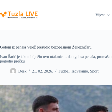
Skip
to
content
Vijesti
Golom iz penala Velež presudio bezopasnom Željezničaru
Ivan Šarić je tako obilježio ovu utakmicu - dao gol sa penala, promašio 
pogodio prečku
Desk
21. 02. 2026.
Fudbal
,
Izdvajamo
,
Sport