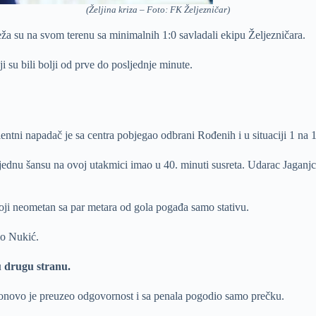
(Željina kriza – Foto: FK Željezničar)
ža su na svom terenu sa minimalnih 1:0 savladali ekipu Željezničara.
su bili bolji od prve do posljednje minute.
ntni napadač je sa centra pobjegao odbrani Rođenih i u situaciji 1 na 1
je jednu šansu na ovoj utakmici imao u 40. minuti susreta. Udarac Jaganjc
ji neometan sa par metara od gola pogađa samo stativu.
io Nukić.
u drugu stranu.
i ponovo je preuzeo odgovornost i sa penala pogodio samo prečku.