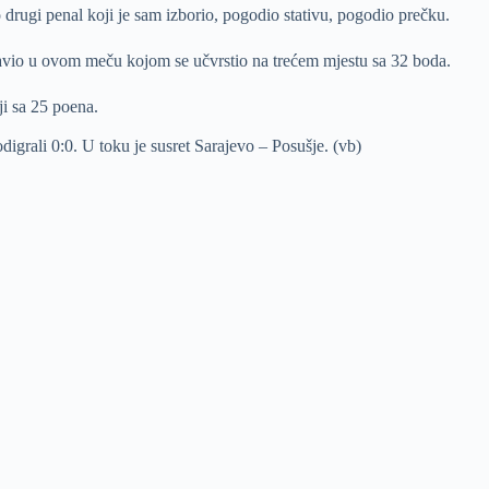
 drugi penal koji je sam izborio, pogodio stativu, pogodio prečku.
slavio u ovom meču kojom se učvrstio na trećem mjestu sa 32 boda.
ji sa 25 poena.
grali 0:0. U toku je susret Sarajevo – Posušje. (vb)