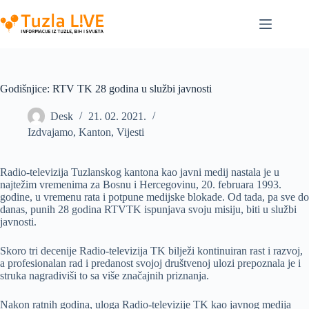
Skip
to
content
Godišnjice: RTV TK 28 godina u službi javnosti
Desk
21. 02. 2021.
Izdvajamo
,
Kanton
,
Vijesti
Radio-televizija Tuzlanskog kantona kao javni medij nastala je u
najtežim vremenima za Bosnu i Hercegovinu, 20. februara 1993.
godine, u vremenu rata i potpune medijske blokade. Od tada, pa sve do
danas, punih 28 godina RTVTK ispunjava svoju misiju, biti u službi
javnosti.
Skoro tri decenije Radio-televizija TK bilježi kontinuiran rast i razvoj,
a profesionalan rad i predanost svojoj društvenoj ulozi prepoznala je i
struka nagradiviši to sa više značajnih priznanja.
Nakon ratnih godina, uloga Radio-televizije TK kao javnog medija