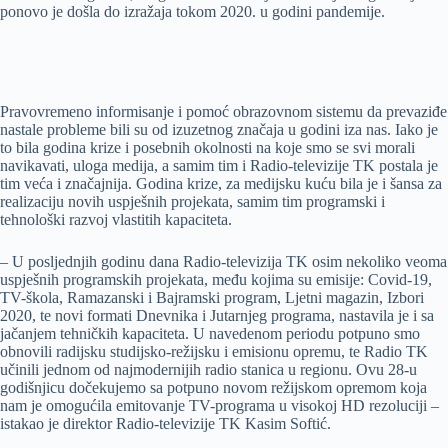
ponovo je došla do izražaja tokom 2020. u godini pandemije.
Pravovremeno informisanje i pomoć obrazovnom sistemu da prevaziđe
nastale probleme bili su od izuzetnog značaja u godini iza nas. Iako je
to bila godina krize i posebnih okolnosti na koje smo se svi morali
navikavati, uloga medija, a samim tim i Radio-televizije TK postala je
tim veća i značajnija. Godina krize, za medijsku kuću bila je i šansa za
realizaciju novih uspješnih projekata, samim tim programski i
tehnološki razvoj vlastitih kapaciteta.
– U posljednjih godinu dana Radio-televizija TK osim nekoliko veoma
uspješnih programskih projekata, među kojima su emisije: Covid-19,
TV-škola, Ramazanski i Bajramski program, Ljetni magazin, Izbori
2020, te novi formati Dnevnika i Jutarnjeg programa, nastavila je i sa
jačanjem tehničkih kapaciteta. U navedenom periodu potpuno smo
obnovili radijsku studijsko-režijsku i emisionu opremu, te Radio TK
učinili jednom od najmodernijih radio stanica u regionu. Ovu 28-u
godišnjicu dočekujemo sa potpuno novom režijskom opremom koja
nam je omogućila emitovanje TV-programa u visokoj HD rezoluciji –
istakao je direktor Radio-televizije TK Kasim Softić.