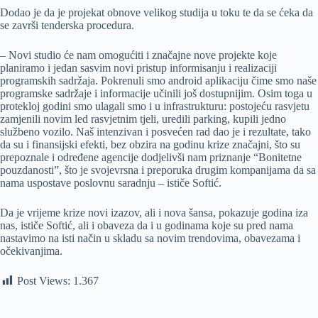
Dodao je da je projekat obnove velikog studija u toku te da se ćeka da
se završi tenderska procedura.
– Novi studio će nam omogućiti i značajne nove projekte koje
planiramo i jedan sasvim novi pristup informisanju i realizaciji
programskih sadržaja. Pokrenuli smo android aplikaciju čime smo naše
programske sadržaje i informacije učinili još dostupnijim. Osim toga u
protekloj godini smo ulagali smo i u infrastrukturu: postojeću rasvjetu
zamjenili novim led rasvjetnim tjeli, uredili parking, kupili jedno
službeno vozilo. Naš intenzivan i posvećen rad dao je i rezultate, tako
da su i finansijski efekti, bez obzira na godinu krize značajni, što su
prepoznale i određene agencije dodjelivši nam priznanje “Bonitetne
pouzdanosti”, što je svojevrsna i preporuka drugim kompanijama da sa
nama uspostave poslovnu saradnju – ističe Softić.
Da je vrijeme krize novi izazov, ali i nova šansa, pokazuje godina iza
nas, ističe Softić, ali i obaveza da i u godinama koje su pred nama
nastavimo na isti način u skladu sa novim trendovima, obavezama i
očekivanjima.
Post Views:
1.367