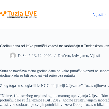
Skip
to
content
Vijesti
Godinu dana od kako putnički vozovi ne saobraćaju u Tuzlanskom ka
DeSk
13. 12. 2020.
Društvo
,
Izdvajamo
,
Vijesti
Sutra se navršava tačno godina dana od kako putnički vozovi ne saobr
godine kada su bili osnovni vid prijevoza putnika.
Zbog toga su se oglasili iz NGG “Prijatelji željeznice” Tuzla, njihovo s
“Naime, iako se zbog neplanskog i nemarnog upravljanja željezničkim
području dale su Željeznice FBiH 2012. godine zaustavljanjem saobrać
zaustavile saobraćanje svojih putničkih vozova Doboj-Tuzla, u blizini m