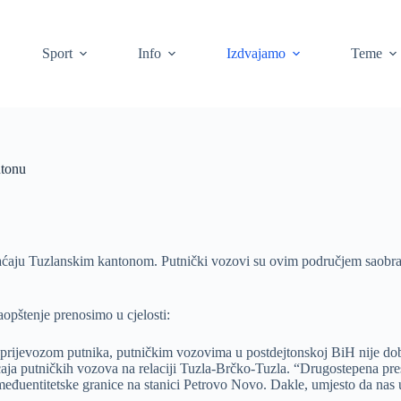
Sport
Info
Izdvajamo
Teme
ntonu
aćaju Tuzlanskim kantonom. Putnički vozovi su ovim područjem saobraća
aopštenje prenosimo u cjelosti:
 prijevozom putnika, putničkim vozovima u postdejtonskoj BiH nije do
aja putničkih vozova na relaciji Tuzla-Brčko-Tuzla. “Drugostepena pr
eđuentitetske granice na stanici Petrovo Novo. Dakle, umjesto da nas u 