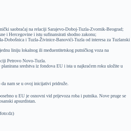
nički saobraćaj na relaciji Sarajevo-Doboj-Tuzla-Zvornik-Beograd;
ne i Hercegovine i istu sufinansirati shodno zakonu;
zla-Dobošnica i Tuzla-Živinice-Banovići-Tuzla od interesa za Tuzlanski
jednu liniju lokalnog ili međuentitetskog putničkog voza na
aciji Petrovo Novo-Tuzla.
 planirana sredstva iz fondova EU i ista u najkraćem roku uložite u
a nam se u ovoj inicijativi pridruže.
, a posebno u EU je osnovni vid prijevoza roba i putnika. Nove pruge se
bosanski apsurdistan.
foto:dz)