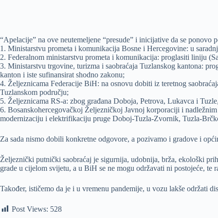
“Apelacije” na ove neutemeljene “presude” i inicijative da se ponovo 
1. Ministarstvu prometa i komunikacija Bosne i Hercegovine: u saradnj
2. Federalnom ministarstvu prometa i komunikacija: proglasiti liniju (
3. Ministarstvu trgovine, turizma i saobraćaja Tuzlanskog kantona: pro
kanton i iste sufinansirat shodno zakonu;
4. Željeznicama Federacije BiH: na osnovu dobiti iz teretnog saobraćaj
Tuzlanskom području;
5. Željeznicama RS-a: zbog građana Doboja, Petrova, Lukavca i Tuzle,
6. Bosanskohercegovačkoj Željezničkoj Javnoj korporaciji i nadležnim e
modernizaciju i elektrifikaciju pruge Doboj-Tuzla-Zvornik, Tuzla-Brčk
Za sada nismo dobili konkretne odgovore, a pozivamo i gradove i općine
Željeznički putnički saobraćaj je sigurnija, udobnija, brža, ekološki pri
grade u cijelom svijetu, a u BiH se ne mogu održavati ni postojeće, te ra
Također, ističemo da je i u vremenu pandemije, u vozu lakše održati dist
Post Views:
528