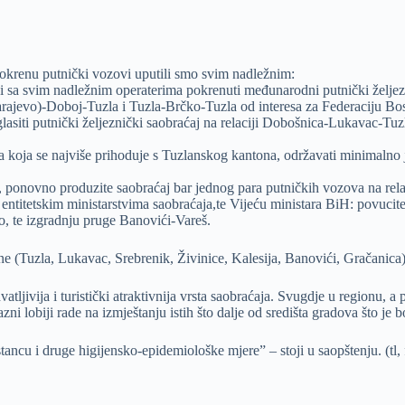
pokrenu putnički vozovi uputili smo svim nadležnim:
i sa svim nadležnim operaterima pokrenuti međunarodni putnički željez
Sarajevo)-Doboj-Tuzla i Tuzla-Brčko-Tuzla od interesa za Federaciju Bos
glasiti putnički željeznički saobraćaj na relaciji Dobošnica-Lukavac-Tu
a koja se najviše prihoduje s Tuzlanskog kantona, održavati minimalno 
 ponovno produzite saobraćaj bar jednog para putničkih vozova na rel
ntitetskim ministarstvima saobraćaja,te Vijeću ministara BiH: povucite
o, te izgradnju pruge Banovići-Vareš.
 (Tuzla, Lukavac, Srebrenik, Živinice, Kalesija, Banovići, Gračanica) d
hvatljivija i turistički atraktivnija vrsta saobraćaja. Svugdje u regionu
zni lobiji rade na izmještanju istih što dalje od središta gradova što je 
ancu i druge higijensko-epidemiološke mjere” – stoji u saopštenju. (tl, 