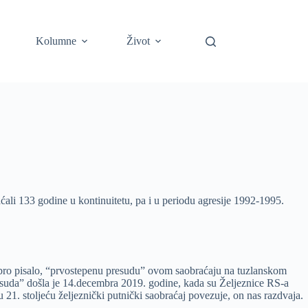
Kolumne
Život
li 133 godine u kontinuitetu, pa i u periodu agresije 1992-1995.
bro pisalo, “prvostepenu presudu” ovom saobraćaju na tuzlanskom
esuda” došla je 14.decembra 2019. godine, kada su Željeznice RS-a
21. stoljeću željeznički putnički saobraćaj povezuje, on nas razdvaja.