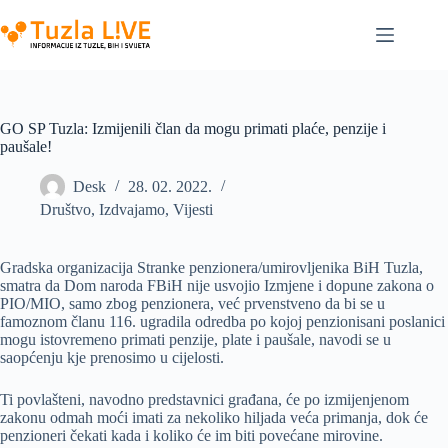
Skip
to
content
GO SP Tuzla: Izmijenili član da mogu primati plaće, penzije i
paušale!
Desk
28. 02. 2022.
Društvo
,
Izdvajamo
,
Vijesti
Gradska organizacija Stranke penzionera/umirovljenika BiH Tuzla,
smatra da Dom naroda FBiH nije usvojio Izmjene i dopune zakona o
PIO/MIO, samo zbog penzionera, već prvenstveno da bi se u
famoznom članu 116. ugradila odredba po kojoj penzionisani poslanici
mogu istovremeno primati penzije, plate i paušale, navodi se u
saopćenju kje prenosimo u cijelosti.
Ti povlašteni, navodno predstavnici građana, će po izmijenjenom
zakonu odmah moći imati za nekoliko hiljada veća primanja, dok će
penzioneri čekati kada i koliko će im biti povećane mirovine.