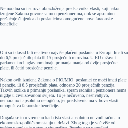
Nemoralna su i surova obrazloženja predstavnika vlasti, koji nakon
izmjene Zakona govore samo o penzionerima, dok se apsolutno
prešućuje činjenica da poslanicima omogućene nove faraonske
beneficije.
Oni su i dosad bili relativno najviše plaćeni poslanici u Evropi. Imali su
do 6,5 prosječnih plata ili 15 prosječnih mirovina. U EU državni
parlamentarci uglavnom imaju primanja manja od dvije prosječne
plate, ili četiri prosječne penzije.
Nakon ovih izmjena Zakona o PIO/MIO, poslanici će moći imati plate
i penzije, ili 8,5 prosječnih plata, odnosno 20 prosječnih penzija.
Takvih razlika u primanju poslanika, spram radnika i penzionera nema
nigdje u civilizovanom svijetu. To je nečuveno, neshvatljivo,
nemoralno i apsolutno nelogično, jer predstavnicima vrhova vlasti
omogućava faraonske beneficije.
Događa se to u vremenu kada ista vlast apsolutno ne vodi računa o
ekonomsko-političkom stanju u državi. Zbog toga je već više od
trećine populacije u stanju siromaštva. Posebno su pogođeni