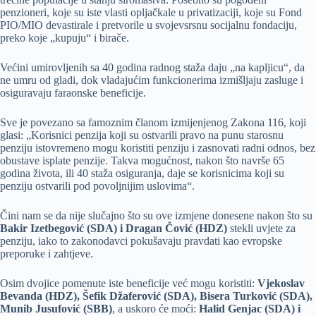
penzioneri, koje su iste vlasti opljačkale u privatizaciji, koje su Fond
PIO/MIO devastirale i pretvorile u svojevsrsnu socijalnu fondaciju,
preko koje „kupuju“ i birače.
Većini umirovljenih sa 40 godina radnog staža daju „na kapljicu“, da
ne umru od gladi, dok vladajućim funkcionerima izmišljaju zasluge i
osiguravaju faraonske beneficije.
Sve je povezano sa famoznim članom izmijenjenog Zakona 116, koji
glasi: „Korisnici penzija koji su ostvarili pravo na punu starosnu
penziju istovremeno mogu koristiti penziju i zasnovati radni odnos, bez
obustave isplate penzije. Takva mogućnost, nakon što navrše 65
godina života, ili 40 staža osiguranja, daje se korisnicima koji su
penziju ostvarili pod povoljnijim uslovima“.
Čini nam se da nije slučajno što su ove izmjene donesene nakon što su
Bakir Izetbegović (SDA) i Dragan Čović (HDZ)
stekli uvjete za
penziju, iako to zakonodavci pokušavaju pravdati kao evropske
preporuke i zahtjeve.
Osim dvojice pomenute iste beneficije već mogu koristiti:
Vjekoslav
Bevanda (HDZ), Šefik Džaferović (SDA), Bisera Turković (SDA),
Munib Jusufović (SBB)
, a uskoro će moći:
Halid Genjac (SDA) i