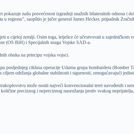
okazuje našu posvećenost izgradnji snažnih bilateralnih odnosa i dokaz
eta u regionu”, saopštio je jučer general James Hecker, pripadnik Zrač
jeti u cijeloj zemlji. Osim toga, letjelice će učestvovati u zajedničkom
ine (OS BiH) i Specijalnih snaga Vojske SAD-a.
alnih obuka na principu vojska vojsci.
lopu posljednjeg ciklusa operacije Udarna grupa bombardera (Bomber T
 sa ciljem održanja globalne stabilnosti i sigurnosti, omogućavajući jed
 zrakoplovstvu može nositi najveći konvencionalni teret navođenih i n
količine preciznog i nepreciznog naoružanja protiv svakog neprijatelja, 