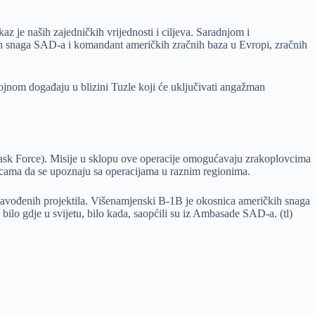
 je naših zajedničkih vrijednosti i ciljeva. Saradnjom i
nih snaga SAD-a i komandant američkih zračnih baza u Evropi, zračnih
 vojnom događaju u blizini Tuzle koji će uključivati angažman
ask Force). Misije u sklopu ove operacije omogućavaju zrakoplovcima
inicama da se upoznaju sa operacijama u raznim regionima.
enavođenih projektila. Višenamjenski B-1B je okosnica američkih snaga
bilo gdje u svijetu, bilo kada, saopćili su iz Ambasade SAD-a. (tl)