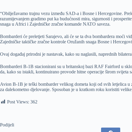
“Obilježavamo trajnu vezu između SAD-a i Bosne i Hercegovine. Prelet p
razumijevanjem gradimo put ka budućnosti mira, sigurnosti i prosperit
snaga u Africi i Zajedničke zračne komande NATO saveza.
Bombarderi će preletjeti Sarajevo, ali će se ta dva bombardera moći vid
Zajedničke taktičke zračne kontrole Oružanih snaga Bosne i Hercegov
Ovaj događaj prirodni je nastavak, kako su naglasili, naprednih bilater
Bombarderi B-1B stacionirani su u britanskoj bazi RAF Fairford u sk
da, kako su istakli, kontinuirano provode hitne operacije širom svijeta
Avion B-1B je teški bombarder velikog dometa koji od svih letjelica u
za dalekometno djelovanje. Sposoban je u kratkom roku koristiti velike 
Post Views:
362
Podijeli