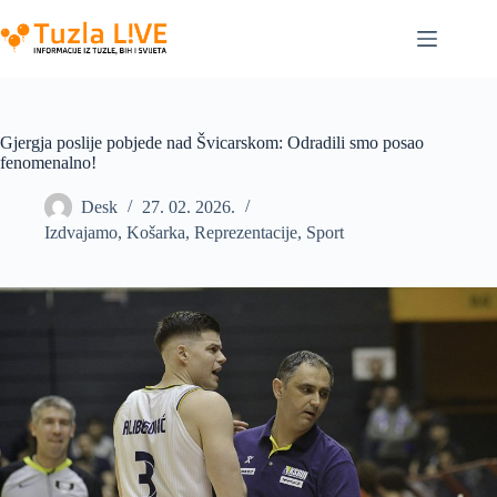
Skip
to
content
Gjergja poslije pobjede nad Švicarskom: Odradili smo posao
fenomenalno!
Desk
27. 02. 2026.
Izdvajamo
,
Košarka
,
Reprezentacije
,
Sport