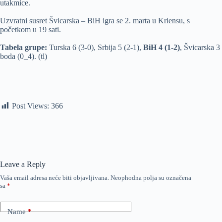
utakmice.
Uzvratni susret Švicarska – BiH igra se 2. marta u Kriensu, s
početkom u 19 sati.
Tabela grupe:
Turska 6 (3-0), Srbija 5 (2-1),
BiH 4 (1-2)
, Švicarska 3
boda (0_4). (tl)
Post Views:
366
Leave a Reply
Vaša email adresa neće biti objavljivana.
Neophodna polja su označena
sa
*
Name
*