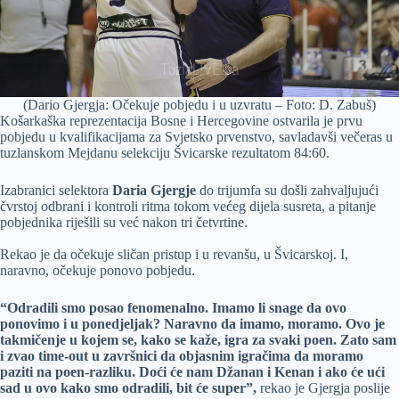
(Dario Gjergja: Očekuje pobjedu i u uzvratu – Foto: D. Zabuš)
Košarkaška reprezentacija Bosne i Hercegovine ostvarila je prvu
pobjedu u kvalifikacijama za Svjetsko prvenstvo, savladavši večeras u
tuzlanskom Mejdanu selekciju Švicarske rezultatom 84:60.
Izabranici selektora
Daria Gjergje
do trijumfa su došli zahvaljujući
čvrstoj odbrani i kontroli ritma tokom većeg dijela susreta, a pitanje
pobjednika riješili su već nakon tri četvrtine.
Rekao je da očekuje sličan pristup i u revanšu, u Švicarskoj. I,
naravno, očekuje ponovo pobjedu.
“Odradili smo posao fenomenalno. Imamo li snage da ovo
ponovimo i u ponedjeljak? Naravno da imamo, moramo. Ovo je
takmičenje u kojem se, kako se kaže, igra za svaki poen. Zato sam
i zvao time-out u završnici da objasnim igračima da moramo
paziti na poen-razliku. Doći će nam Džanan i Kenan i ako će ući
sad u ovo kako smo odradili, bit će super”,
rekao je Gjergja poslije