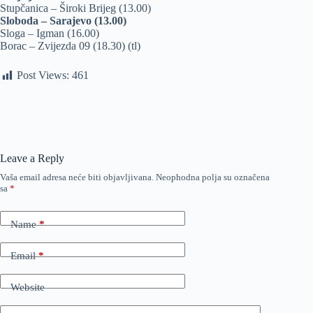
Stupčanica – Široki Brijeg (13.00)
Sloboda – Sarajevo (13.00)
Sloga – Igman (16.00)
Borac – Zvijezda 09 (18.30) (tl)
Post Views:
461
Leave a Reply
Vaša email adresa neće biti objavljivana.
Neophodna polja su označena
sa
*
Name
*
Email
*
Website