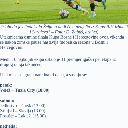
(Sloboda je eliminisala Želju, a da li će u nedjelju iz Kupa BiH izbaciti
i Sarajevo? – Foto: D. Zabuš, arhiva)
Utakmicama osmine finala Kupa Bosne i Hercegovine ovog vikenda
se nakon zimske pauze nastavlja fudbalska sezona u Bosni i
Hercegovini.
Među 16 najboljih ekipa ostalo je 11 premijerligaša i pet ekipa iz
drugog ranga takmičenja.
Utakmice se igraju naredna tri dana, a sastaju se:
petak:
Velež – Tuzla City (18.00)
subota:
Jedinstvo – Gošk (13.00)
Zrinjski – Slavija (13.00)
Posušje – Laktaši (15.00)
nedjelja: