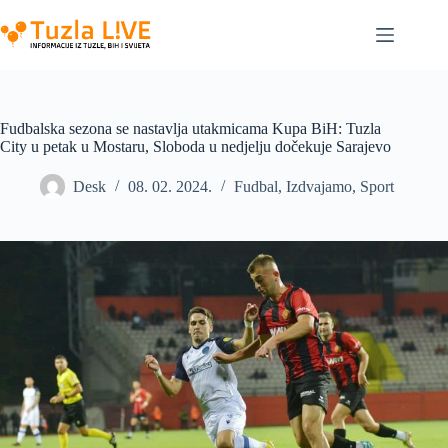
Skip
to
content
Fudbalska sezona se nastavlja utakmicama Kupa BiH: Tuzla
City u petak u Mostaru, Sloboda u nedjelju dočekuje Sarajevo
Desk
08. 02. 2024.
Fudbal
,
Izdvajamo
,
Sport