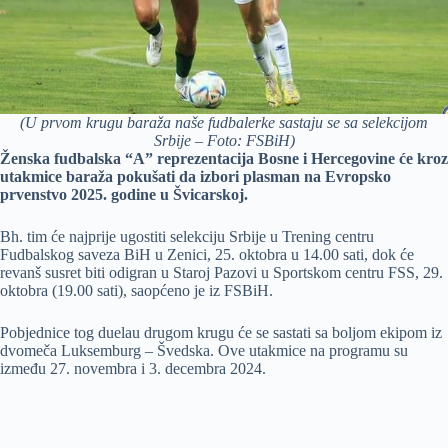
(U prvom krugu baraža naše fudbalerke sastaju se sa selekcijom
Srbije – Foto: FSBiH)
Ženska fudbalska “A” reprezentacija Bosne i Hercegovine će kroz
utakmice baraža pokušati da izbori plasman na Evropsko
prvenstvo 2025. godine u Švicarskoj.
Bh. tim će najprije ugostiti selekciju Srbije u Trening centru
Fudbalskog saveza BiH u Zenici, 25. oktobra u 14.00 sati, dok će
revanš susret biti odigran u Staroj Pazovi u Sportskom centru FSS, 29.
oktobra (19.00 sati), saopćeno je iz FSBiH.
Pobjednice tog duelau drugom krugu će se sastati sa boljom ekipom iz
dvomeča Luksemburg – Švedska. Ove utakmice na programu su
između 27. novembra i 3. decembra 2024.