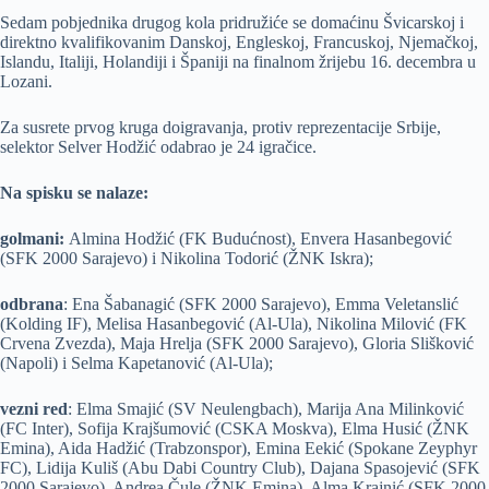
Sedam pobjednika drugog kola pridružiće se domaćinu Švicarskoj i
direktno kvalifikovanim Danskoj, Engleskoj, Francuskoj, Njemačkoj,
Islandu, Italiji, Holandiji i Španiji na finalnom žrijebu 16. decembra u
Lozani.
Za susrete prvog kruga doigravanja, protiv reprezentacije Srbije,
selektor Selver Hodžić odabrao je 24 igračice.
Na spisku se nalaze:
golmani:
Almina Hodžić (FK Budućnost), Envera Hasanbegović
(SFK 2000 Sarajevo) i Nikolina Todorić (ŽNK Iskra);
odbrana
: Ena Šabanagić (SFK 2000 Sarajevo), Emma Veletanslić
(Kolding IF), Melisa Hasanbegović (Al-Ula), Nikolina Milović (FK
Crvena Zvezda), Maja Hrelja (SFK 2000 Sarajevo), Gloria Slišković
(Napoli) i Selma Kapetanović (Al-Ula);
vezni red
: Elma Smajić (SV Neulengbach), Marija Ana Milinković
(FC Inter), Sofija Krajšumović (CSKA Moskva), Elma Husić (ŽNK
Emina), Aida Hadžić (Trabzonspor), Emina Eekić (Spokane Zeyphyr
FC), Lidija Kuliš (Abu Dabi Country Club), Dajana Spasojević (SFK
2000 Sarajevo), Andrea Čule (ŽNK Emina), Alma Krajnić (SFK 2000