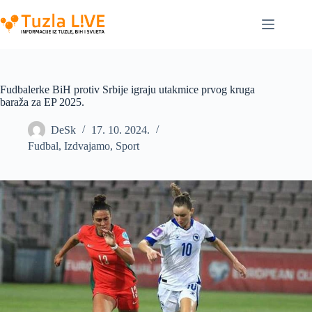
Skip
to
content
Fudbalerke BiH protiv Srbije igraju utakmice prvog kruga
baraža za EP 2025.
DeSk
17. 10. 2024.
Fudbal
,
Izdvajamo
,
Sport