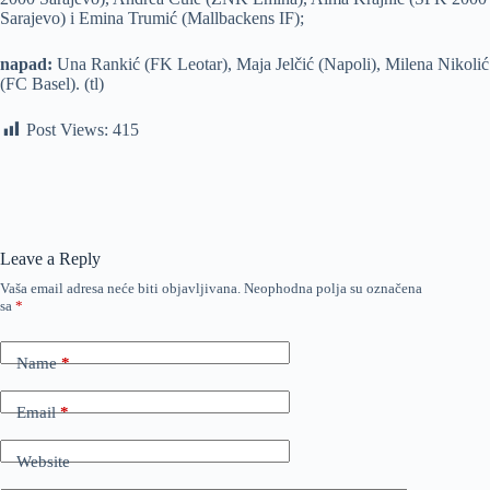
Sarajevo) i Emina Trumić (Mallbackens IF);
napad:
Una Rankić (FK Leotar), Maja Jelčić (Napoli), Milena Nikolić
(FC Basel). (tl)
Post Views:
415
Leave a Reply
Vaša email adresa neće biti objavljivana.
Neophodna polja su označena
sa
*
Name
*
Email
*
Website