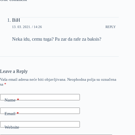
BiH
13. 03. 2021. / 14:26
REPLY
Neka idu, cemu tuga? Pa zar da rafe za baksis?
Leave a Reply
Vaša email adresa neće biti objavljivana.
Neophodna polja su označena
sa
*
Name
*
Email
*
Website