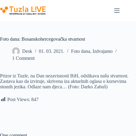
Skip
to
content
Foto dana: Bosanskohercegovačka stvarnost
Desk
01. 03. 2021.
Foto dana
,
Izdvajamo
1 Comment
Prizor iz Tuzle, na Dan nezavisnosti BiH, odslikava našu stvarnost.
Zastava kao da izviruje, skrivena iza aktuelnih oglasa o kursevima
stranih jezika. Odlaze nam djeca… (Foto: Darko Zabuš)
Post Views:
847
One comment