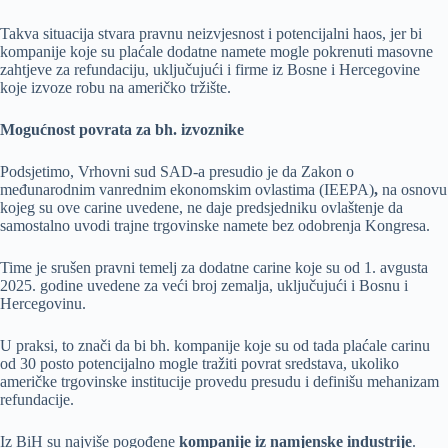
Takva situacija stvara pravnu neizvjesnost i potencijalni haos, jer bi
kompanije koje su plaćale dodatne namete mogle pokrenuti masovne
zahtjeve za refundaciju, uključujući i firme iz Bosne i Hercegovine
koje izvoze robu na američko tržište.
Mogućnost povrata za bh. izvoznike
Podsjetimo, Vrhovni sud SAD-a presudio je da Zakon o
međunarodnim vanrednim ekonomskim ovlastima (IEEPA)
,
na osnovu
kojeg su ove carine uvedene, ne daje predsjedniku ovlaštenje da
samostalno uvodi trajne trgovinske namete bez odobrenja Kongresa.
Time je srušen pravni temelj za dodatne carine koje su od 1. avgusta
2025. godine uvedene za veći broj zemalja, uključujući i Bosnu i
Hercegovinu.
U praksi, to znači da bi bh. kompanije koje su od tada plaćale carinu
od 30 posto potencijalno mogle tražiti povrat sredstava, ukoliko
američke trgovinske institucije provedu presudu i definišu mehanizam
refundacije.
Iz BiH su najviše pogođene
kompanije iz namjenske industrije
.