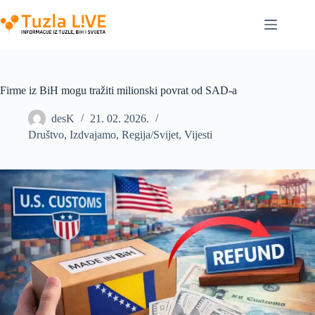
Skip
to
content
Firme iz BiH mogu tražiti milionski povrat od SAD-a
desK
21. 02. 2026.
Društvo
,
Izdvajamo
,
Regija/Svijet
,
Vijesti