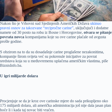
Nakon što je Vrhovni sud Sjedinjenih Američkih Država
ukinuo
pravni osnov za takozvane “recipročne carine”
, uključujući i dodatne
namete od 30 posto na robu iz Bosne i Hercegovine,
otvara se pitanje
povrata novca
kompanijama koje su ove carine plaćale od avgusta
prošle godine.
S obzirom na to da su dosadašnje carine proglašene nezakonitima,
kompanije širom svijeta već su pokrenule inicijative za povrat
sredstava koja su u međuvremenu uplaćena američkim vlastima, piše
BiznisInfo.ba.
U igri milijarde dolara
Procjenjuje se da je kroz ove carinske mjere do sada prikupljeno oko
175 milijardi dolara, ali američka administracija još nije dala jasan plan
hoće li i kada taj novac biti vraćen.