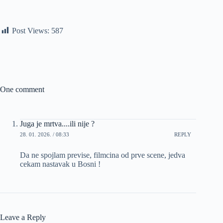
Post Views:
587
One comment
Juga je mrtva....ili nije ?
28. 01. 2026. / 08:33
REPLY
Da ne spojlam previse, filmcina od prve scene, jedva
cekam nastavak u Bosni !
Leave a Reply