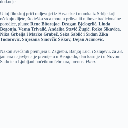
dodao je.
U toj filmskoj priči o djevojci iz Hrvatske i momka iz Srbije koji
očekuju dijete, što teška srca moraju prihvatiti njihove tradicionalne
porodice, glume
Rene Bitorajac, Dragan Bjelogrlić, Linda
Begonja, Vesna Trivalić, Anđelka Stević Žugić, Roko Sikavica,
Nika Grbelja i Marko Grabež, Seka Sablić i Srđan Žika
Todorović, Snježana Sinovčić Šiškov, Dejan Aćimović.
Nakon svečanih premijera u Zagrebu, Banjoj Luci i Sarajevu, za 28.
januara najavljena je premijera u Beogradu, dan kasnije i u Novom
Sadu te u Ljubljani početkom februara, prenosi
Hina.