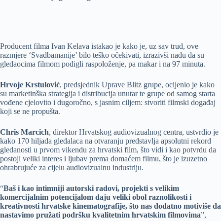
Producent filma Ivan Kelava istakao je kako je, uz sav trud, ove
razmjere ‘Svadbamanije’ bilo teško očekivati, izrazivši nadu da su
gledaocima filmom podigli raspoloženje, pa makar i na 97 minuta.
Hrvoje Krstulović
, predsjednik Uprave Blitz grupe, ocijenio je kako
su marketinška strategija i distribucija unutar te grupe od samog starta
vođene cjelovito i dugoročno, s jasnim ciljem: stvoriti filmski događaj
koji se ne propušta.
Chris Marcich
, direktor Hrvatskog audiovizualnog centra, ustvrdio je
kako 170 hiljada gledalaca na otvaranju predstavlja apsolutni rekord
gledanosti u prvom vikendu za hrvatski film, što vidi i kao potvrdu da
postoji veliki interes i ljubav prema domaćem filmu, što je izuzetno
ohrabrujuće za cijelu audiovizualnu industriju.
“
Baš i kao intimniji autorski radovi, projekti s velikim
komercijalnim potencijalom daju veliki obol raznolikosti i
kreativnosti hrvatske kinematografije, što nas dodatno motiviše da
nastavimo pružati podršku kvalitetnim hrvatskim filmovima
”,