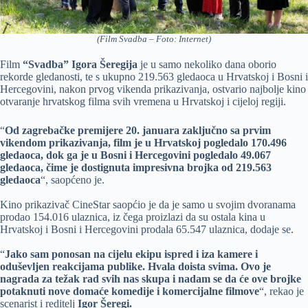
(Film Svadba – Foto: Internet)
Film
“Svadba” Igora Šeregija
je u samo nekoliko dana oborio
rekorde gledanosti, te s ukupno 219.563 gledaoca u Hrvatskoj i Bosni i
Hercegovini, nakon prvog vikenda prikazivanja, ostvario najbolje kino
otvaranje hrvatskog filma svih vremena u Hrvatskoj i cijeloj regiji.
“
Od zagrebačke premijere 20. januara zaključno sa prvim
vikendom prikazivanja, film je u Hrvatskoj pogledalo 170.496
gledaoca, dok ga je u Bosni i Hercegovini pogledalo 49.067
gledaoca, čime je dostignuta impresivna brojka od 219.563
gledaoca
“, saopćeno je.
Kino prikazivač CineStar saopćio je da je samo u svojim dvoranama
prodao 154.016 ulaznica, iz čega proizlazi da su ostala kina u
Hrvatskoj i Bosni i Hercegovini prodala 65.547 ulaznica, dodaje se.
“
Jako sam ponosan na cijelu ekipu ispred i iza kamere i
oduševljen reakcijama publike. Hvala doista svima. Ovo je
nagrada za težak rad svih nas skupa i nadam se da će ove brojke
potaknuti nove domaće komedije i komercijalne filmove
“, rekao je
scenarist i reditelj
Igor Šeregi.