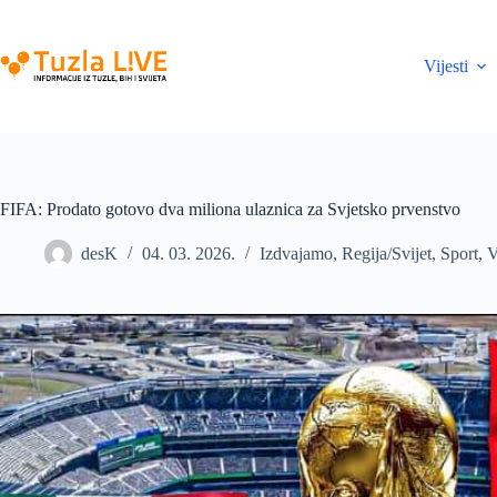
Skip
to
content
Vijesti
FIFA: Prodato gotovo dva miliona ulaznica za Svjetsko prvenstvo
desK
04. 03. 2026.
Izdvajamo
,
Regija/Svijet
,
Sport
,
V