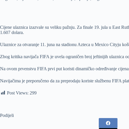
Cijene ulaznica izazvale su veliku pažnju. Za finale 19. jula u East Ru
1.607 dolara.
Ulaznice za otvaranje 11. juna na stadionu Azteca u Mexico Cityju koš
Zbog kritika navijača FIFA je uvela ograničen broj jeftinijih ulaznica o
Na ovom prvenstvu FIFA prvi put koristi dinamičko određivanje cijena, š
Navijačima je preporučeno da za preprodaju koriste službenu FIFA plat
Post Views:
299
Podijeli