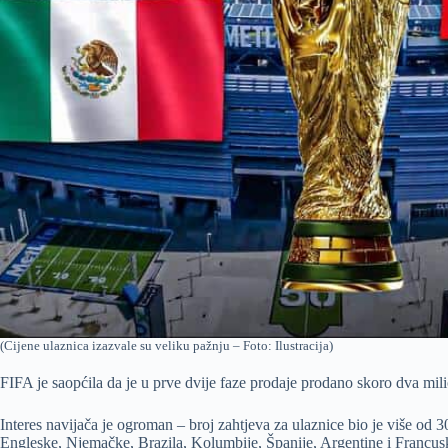
(Cijene ulaznica izazvale su veliku pažnju – Foto: Ilustracija)
FIFA je saopćila da je u prve dvije faze prodaje prodano skoro dva mil
Interes navijača je ogroman – broj zahtjeva za ulaznice bio je više od 
Engleske, Njemačke, Brazila, Kolumbije, Španije, Argentine i Francus