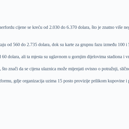
therfordu cijene se kreću od 2.030 do 6.370 dolara, što je znatno više n
taju od 560 do 2.735 dolara, dok su karte za grupnu fazu između 100 i 
d 60 dolara, ali ta mjesta su uglavnom u gornjim dijelovima stadiona i v
to znači da se cijena ulaznica može mijenjati ovisno o potražnji, slično
formu, gdje organizacija uzima 15 posto provizije prilikom kupovine i 