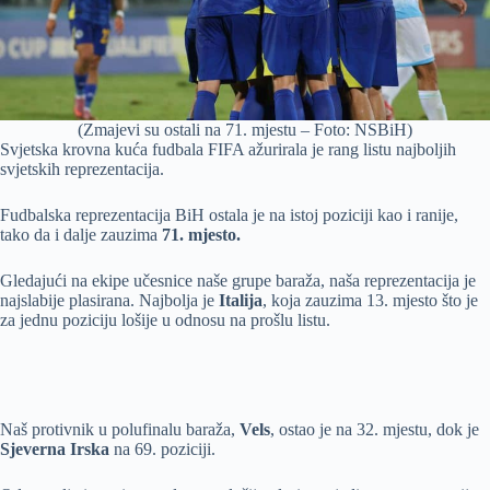
(Zmajevi su ostali na 71. mjestu – Foto: NSBiH)
Svjetska krovna kuća fudbala FIFA ažurirala je rang listu najboljih
svjetskih reprezentacija.
Fudbalska reprezentacija BiH ostala je na istoj poziciji kao i ranije,
tako da i dalje zauzima
71. mjesto.
Gledajući na ekipe učesnice naše grupe baraža, naša reprezentacija je
najslabije plasirana. Najbolja je
Italija
, koja zauzima 13. mjesto što je
za jednu poziciju lošije u odnosu na prošlu listu.
Naš protivnik u polufinalu baraža,
Vels
, ostao je na 32. mjestu, dok je
Sjeverna Irska
na 69. poziciji.