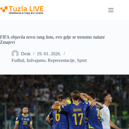
Skip
to
content
FIFA objavila novu rang listu, evo gdje se trenutno nalaze
Zmajevi
Desk
19. 01. 2026.
Fudbal
,
Izdvajamo
,
Reprezentacije
,
Sport