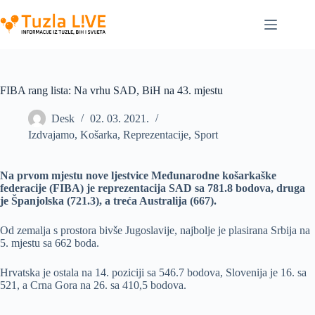
Skip
to
content
FIBA rang lista: Na vrhu SAD, BiH na 43. mjestu
Desk
02. 03. 2021.
Izdvajamo
,
Košarka
,
Reprezentacije
,
Sport
Na prvom mjestu nove ljestvice Međunarodne košarkaške
federacije (FIBA) je reprezentacija SAD sa 781.8 bodova, druga
je Španjolska (721.3), a treća Australija (667).
Od zemalja s prostora bivše Jugoslavije, najbolje je plasirana Srbija na
5. mjestu sa 662 boda.
Hrvatska je ostala na 14. poziciji sa 546.7 bodova, Slovenija je 16. sa
521, a Crna Gora na 26. sa 410,5 bodova.