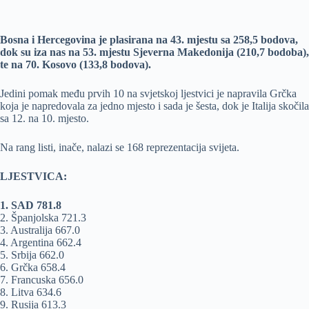
Bosna i Hercegovina je plasirana na 43. mjestu sa 258,5 bodova,
dok su iza nas na 53. mjestu Sjeverna Makedonija (210,7 bodoba),
te na 70. Kosovo (133,8 bodova).
Jedini pomak među prvih 10 na svjetskoj ljestvici je napravila Grčka
koja je napredovala za jedno mjesto i sada je šesta, dok je Italija skočila
sa 12. na 10. mjesto.
Na rang listi, inače, nalazi se 168 reprezentacija svijeta.
LJESTVICA:
1. SAD 781.8
2. Španjolska 721.3
3. Australija 667.0
4. Argentina 662.4
5. Srbija 662.0
6. Grčka 658.4
7. Francuska 656.0
8. Litva 634.6
9. Rusija 613.3