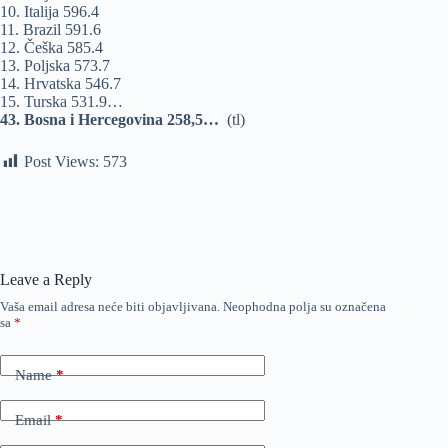
10. Italija 596.4
11. Brazil 591.6
12. Češka 585.4
13. Poljska 573.7
14. Hrvatska 546.7
15. Turska 531.9…
43. Bosna i Hercegovina 258,5…
(tl)
Post Views:
573
Leave a Reply
Vaša email adresa neće biti objavljivana.
Neophodna polja su označena
sa
*
Name
*
Email
*